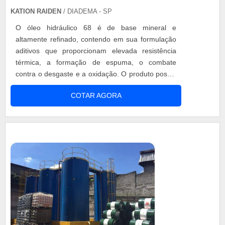
KATION RAIDEN
/ DIADEMA - SP
O óleo hidráulico 68 é de base mineral e
altamente refinado, contendo em sua formulação
aditivos que proporcionam elevada resistência
térmica, a formação de espuma, o combate
contra o desgaste e a oxidação. O produto possui
elevado índice de viscosidade, indicado para
COTAR AGORA
sistemas hidráulicos e de lubrificação, onde
ocorrem variações sensíveis de temperatura. O
diferencial fica por conta da alta aditivação, sendo
classificado como HLP (atendendo a c...