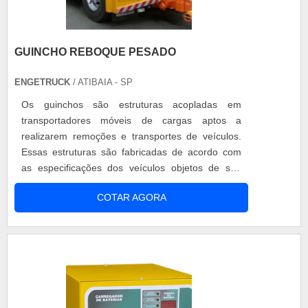
GUINCHO REBOQUE PESADO
ENGETRUCK
/ ATIBAIA - SP
Os guinchos são estruturas acopladas em
transportadores móveis de cargas aptos a
realizarem remoções e transportes de veículos.
Essas estruturas são fabricadas de acordo com
as especificações dos veículos objetos de sua
remoção. Para veículos de grande porte,
COTAR AGORA
recomenda-se a utilização do guincho reboque
pesado. O guincho reboque realiza a remoção e
resgate de ônibus e caminhões, sendo um
equipamento de grande desenvoltura nos
processos de reboq....