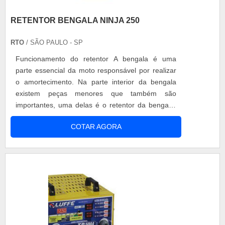
RETENTOR BENGALA NINJA 250
RTO
/ SÃO PAULO - SP
Funcionamento do retentor A bengala é uma
parte essencial da moto responsável por realizar
o amortecimento. Na parte interior da bengala
existem peças menores que também são
importantes, uma delas é o retentor da bengala,
que realiza a vedação. A função do retentor
COTAR AGORA
bengala ninja 250 é importante para evitar
problemas decorrentes do vazamento de óleo no
veículo, pois o amortecimento das motos é
hidráulico e precisa estar constantemente lubrif....