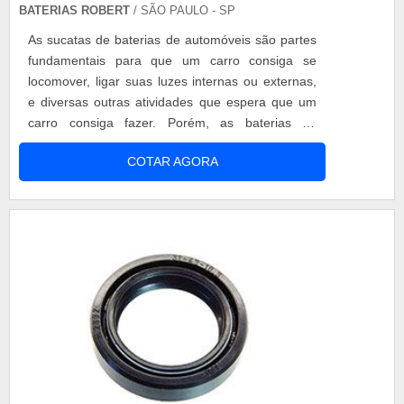
BATERIAS ROBERT
/ SÃO PAULO - SP
As sucatas de baterias de automóveis são partes
fundamentais para que um carro consiga se
locomover, ligar suas luzes internas ou externas,
e diversas outras atividades que espera que um
carro consiga fazer. Porém, as baterias de
automóveis possuem vida útil, ou seja, chegará
COTAR AGORA
um momento que elas não serão mais utilizadas.
Nessa hora, é chamado de sucata de baterias de
automóveis. Saiba mais sobre as empresas de
reciclagem é muito importante s....