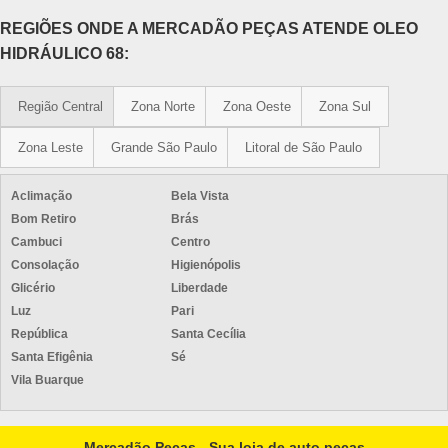
REGIÕES ONDE A MERCADÃO PEÇAS ATENDE OLEO
HIDRÁULICO 68:
Região Central
Zona Norte
Zona Oeste
Zona Sul
Zona Leste
Grande São Paulo
Litoral de São Paulo
Aclimação
Bela Vista
Bom Retiro
Brás
Cambuci
Centro
Consolação
Higienópolis
Glicério
Liberdade
Luz
Pari
República
Santa Cecília
Santa Efigênia
Sé
Vila Buarque
Mercadão Peças - Sua loja de auto peças