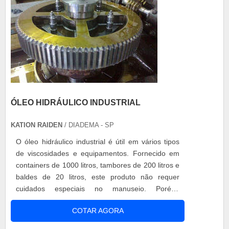
ÓLEO HIDRÁULICO INDUSTRIAL
KATION RAIDEN
/ DIADEMA - SP
O óleo hidráulico industrial é útil em vários tipos
de viscosidades e equipamentos. Fornecido em
containers de 1000 litros, tambores de 200 litros e
baldes de 20 litros, este produto não requer
cuidados especiais no manuseio. Porém,
recomenda-se a leitura das instruções contidas
COTAR AGORA
nos rótulos afixados nas embalagens e
principalmente as contidas na Ficha de