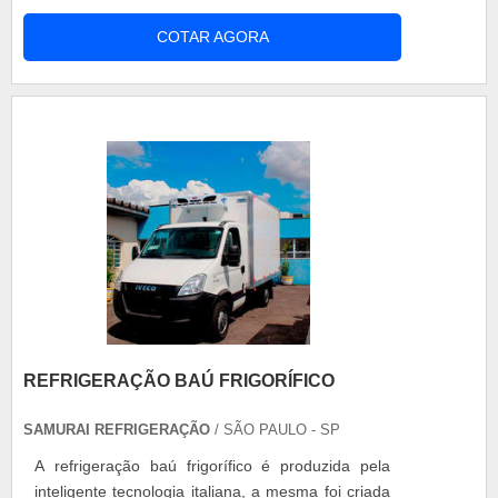
dianteiro escape, essa estabilidade é afetada ao
COTAR AGORA
se transitar por curvas ou pisos irregulares. O
retentor bengala titan 150 original trabalha sob
grande pressão, o que cria a necessidade de se
utilizar na moto uma peça....
REFRIGERAÇÃO BAÚ FRIGORÍFICO
SAMURAI REFRIGERAÇÃO
/ SÃO PAULO - SP
A refrigeração baú frigorífico é produzida pela
inteligente tecnologia italiana, a mesma foi criada