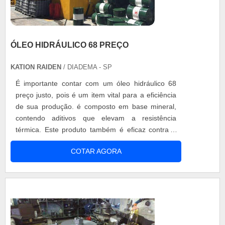
ÓLEO HIDRÁULICO 68 PREÇO
KATION RAIDEN
/ DIADEMA - SP
É importante contar com um óleo hidráulico 68
preço justo, pois é um item vital para a eficiência
de sua produção. é composto em base mineral,
contendo aditivos que elevam a resistência
térmica. Este produto também é eficaz contra o
desgaste e a oxidação. é perfeito para sistemas
COTAR AGORA
hidráulicos e de lubrificação que sofrem variações
de temperatura. A alta aditivação deixa o produto
com a qualidade ainda maior. Benefícios do óleo
hidráulico 68 preço...