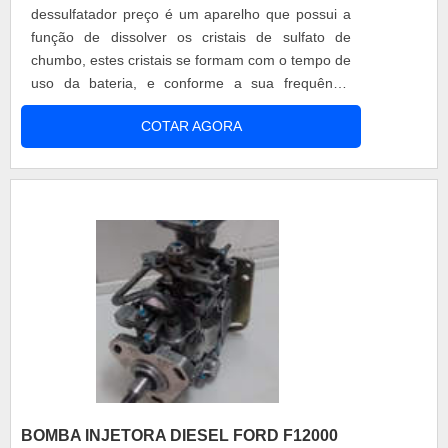
dessulfatador preço é um aparelho que possui a
função de dissolver os cristais de sulfato de
chumbo, estes cristais se formam com o tempo de
uso da bateria, e conforme a sua frequência
acabam se tornando mais rígidos, por
COTAR AGORA
consequência vão diminuindo gradualmente a
capacidade de armazenamento da bateria.
Algumas recomendações O Carregador
dessulfatador deve ser instalado o mais perto
possível da bateria, para....
BOMBA INJETORA DIESEL FORD F12000