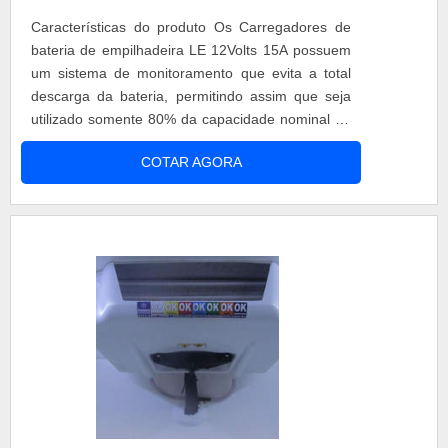
Características do produto Os Carregadores de
bateria de empilhadeira LE 12Volts 15A possuem
um sistema de monitoramento que evita a total
descarga da bateria, permitindo assim que seja
utilizado somente 80% da capacidade nominal da
bateria. Quando essa capacidade for
COTAR AGORA
ultrapassada o carregador bloqueia a alimentação
do sistema aonde o carregador está ligado. Leds
de sinalização dos Carregadores de bateria de
empilhadeira LE 12volts 15A ....