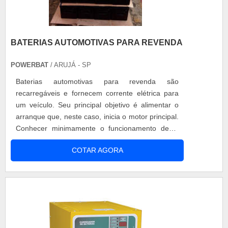
BATERIAS AUTOMOTIVAS PARA REVENDA
POWERBAT
/ ARUJÁ - SP
Baterias automotivas para revenda são
recarregáveis e fornecem corrente elétrica para
um veículo. Seu principal objetivo é alimentar o
arranque que, neste caso, inicia o motor principal.
Conhecer minimamente o funcionamento deste
item é importante, pois é vital comprar com a
COTAR AGORA
confiança de profissionais que entendem seu
funcionamento para cada caso e veículo. Uma
vez que o motor está funcionando, a alimentação
do sistema elétrico do carro é fornec....