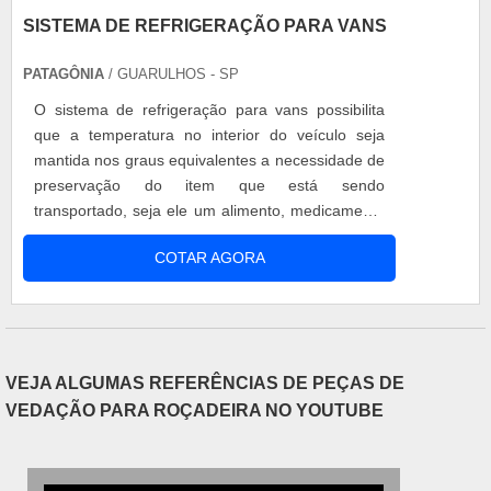
SISTEMA DE REFRIGERAÇÃO PARA VANS
PATAGÔNIA
/ GUARULHOS - SP
O sistema de refrigeração para vans possibilita
que a temperatura no interior do veículo seja
mantida nos graus equivalentes a necessidade de
preservação do item que está sendo
transportado, seja ele um alimento, medicamento
ou utilitário, como é o caso do gelo. Manutenção
COTAR AGORA
do sistema Materiais que utilizam de eletricidade
para seu funcionamento, normalmente, sofrem
desgastes com o uso cotidiano, fazendo com que
seja necessária sua revisão per....
VEJA ALGUMAS REFERÊNCIAS DE PEÇAS DE
VEDAÇÃO PARA ROÇADEIRA NO YOUTUBE