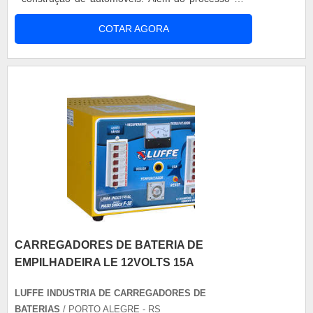
fabricação de peças a solda também é
COTAR AGORA
indispensável para os reparos de automóveis.
Serviços disponibilizados - Fabricação,
Montagem, Soldagem e Inspeção de
Equipamentos, Tubulações e Estruturas Metálicas
- Soldagem Espe....
CARREGADORES DE BATERIA DE
EMPILHADEIRA LE 12VOLTS 15A
LUFFE INDUSTRIA DE CARREGADORES DE
BATERIAS
/ PORTO ALEGRE - RS