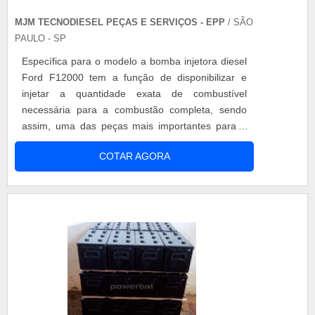
MJM TECNODIESEL PEÇAS E SERVIÇOS - EPP
/ SÃO
PAULO - SP
Específica para o modelo a bomba injetora diesel
Ford F12000 tem a função de disponibilizar e
injetar a quantidade exata de combustível
necessária para a combustão completa, sendo
assim, uma das peças mais importantes para o
sistema de alimentação do veículo. A bomba
COTAR AGORA
injetora de combustível proporciona ao motor um
consumo exato de combustível além de um
arranque imediato, porém para que se alcance o
melhor desempenho do veículo é preciso
garanti....