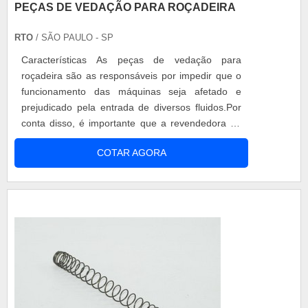
PEÇAS DE VEDAÇÃO PARA ROÇADEIRA
RTO
/ SÃO PAULO - SP
Características As peças de vedação para
roçadeira são as responsáveis por impedir que o
funcionamento das máquinas seja afetado e
prejudicado pela entrada de diversos fluidos.Por
conta disso, é importante que a revendedora de
peças explique para o cliente que essas peças
COTAR AGORA
precisam ser sempre verificadas, pois devem ser
trocadas, caso não estejam trabalhando
adequadamente. Diferenciais Existentes em
muitos modelos, as peças de v...