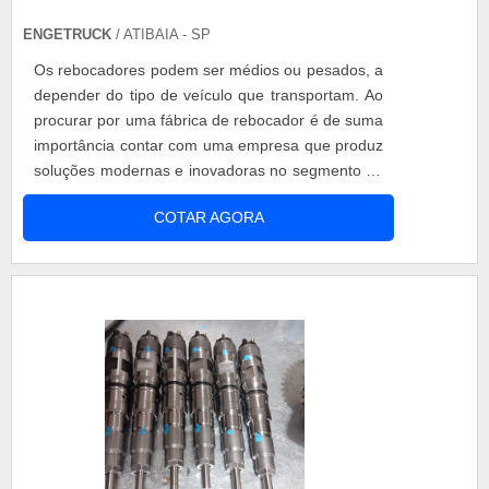
ENGETRUCK
/ ATIBAIA - SP
Os rebocadores podem ser médios ou pesados, a
depender do tipo de veículo que transportam. Ao
procurar por uma fábrica de rebocador é de suma
importância contar com uma empresa que produz
soluções modernas e inovadoras no segmento de
resgate e transporte de veículos. Contar com uma
COTAR AGORA
fábrica rebocador que ofereça novas tecnologias
no desenvolvimento de uma equipe altamente
qualificada e especializada é fator de extrema
importância para a sustenta....