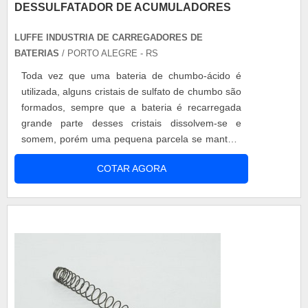
DESSULFATADOR DE ACUMULADORES
LUFFE INDUSTRIA DE CARREGADORES DE
BATERIAS
/ PORTO ALEGRE - RS
Toda vez que uma bateria de chumbo-ácido é
utilizada, alguns cristais de sulfato de chumbo são
formados, sempre que a bateria é recarregada
grande parte desses cristais dissolvem-se e
somem, porém uma pequena parcela se mantém
presa a placa da bateria. Conforme o uso cada
COTAR AGORA
vez mais cristais vão se acumulando nessa região
e dessa forma que alguns problemas começam a
surgir. O primeiro deles é a diminuição da
capacidade de armazenamento da bateria,...