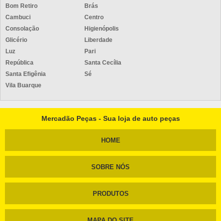
Bom Retiro
Brás
Cambuci
Centro
Consolação
Higienópolis
Glicério
Liberdade
Luz
Pari
República
Santa Cecília
Santa Efigênia
Sé
Vila Buarque
Mercadão Peças - Sua loja de auto peças
HOME
SOBRE NÓS
PRODUTOS
MAPA DO SITE