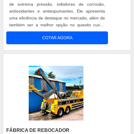
de extrema pressão, inibidores de corrosão,
antioxidantes e antiespumantes. Ele apresenta
uma eficiência de destaque no mercado, além de
também ser a melhor opção no quesito custo-
benefício. Vantagens em usar o produto
COTAR AGORA
Baixíssimo odor; Superior estabilidade química;
Evita formação de depósitos sob condições de
altas temperaturas; Excelente capacidade de
eliminação de ar; Baixa tendência à fo....
FÁBRICA DE REBOCADOR