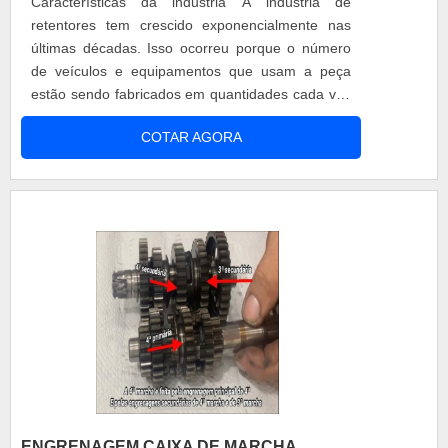
Características da industria A indústria de
retentores tem crescido exponencialmente nas
últimas décadas. Isso ocorreu porque o número
de veículos e equipamentos que usam a peça
estão sendo fabricados em quantidades cada vez
maiores. Aplicações dos retentores Os tipos de
COTAR AGORA
retentores são peças utilizadas para vedação, ou
seja, são colocados para prevenir a passagem de
fluidos, como óleo, de uma parte a outra do
equipamento.Os fluidos sã....
ENGRENAGEM CAIXA DE MARCHA