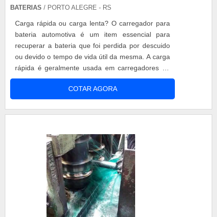
BATERIAS
/ PORTO ALEGRE - RS
Carga rápida ou carga lenta? O carregador para
bateria automotiva é um item essencial para
recuperar a bateria que foi perdida por descuido
ou devido o tempo de vida útil da mesma. A carga
rápida é geralmente usada em carregadores de
baixo custo, isto significa aplicar níveis de
COTAR AGORA
correntes elevados para reduzir o tempo de
recarga. A elevação da corrente provoca
sobreaquecimento da bateria e por conseqüência
provoca a redução da vida útil da bater....