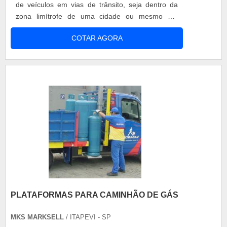
de veículos em vias de trânsito, seja dentro da
zona limítrofe de uma cidade ou mesmo em
estradas e rodovias. Características do guincho
COTAR AGORA
plataforma com remonte Para garantir as
melhores soluções em guincho plataforma, o ideal
é contar com uma empresa de confiança que
possua: Um amplo catálogo, a possibilidade....
PLATAFORMAS PARA CAMINHÃO DE GÁS
MKS MARKSELL
/ ITAPEVI - SP