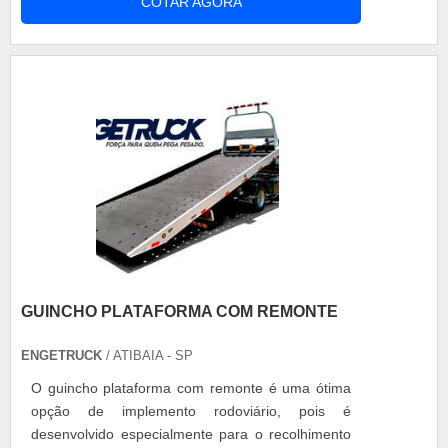
COTAR AGORA
visualização de todo o processo, não agride o
meio ambiente e operadores. Vantagens do óleo
solúvel de corte em água Elevada estabilidade;
Excelente resistência à degrada....
GUINCHO PLATAFORMA COM REMONTE
ENGETRUCK
/ ATIBAIA - SP
O guincho plataforma com remonte é uma ótima
opção de implemento rodoviário, pois é
desenvolvido especialmente para o recolhimento