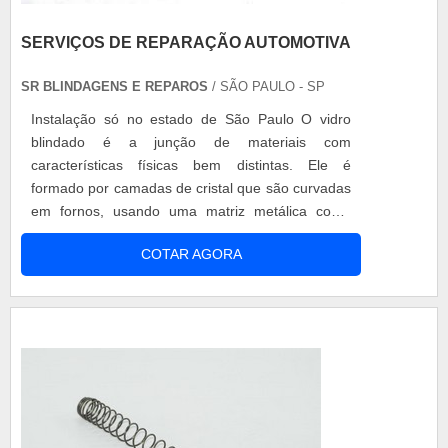
SERVIÇOS DE REPARAÇÃO AUTOMOTIVA
SR BLINDAGENS E REPAROS
/ SÃO PAULO - SP
Instalação só no estado de São Paulo O vidro
blindado é a junção de materiais com
características físicas bem distintas. Ele é
formado por camadas de cristal que são curvadas
em fornos, usando uma matriz metálica como
forma, para que atinja a curvatura original do
COTAR AGORA
veículo. Em seguida, essas camadas de cristal
são unidas a polímeros numa máquina chamada
autoclave. E com o passar do tempo, é natural
que o material passe por serviços de reparação...