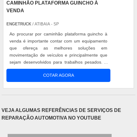
CAMINHÃO PLATAFORMA GUINCHO À
VENDA
ENGETRUCK
/ ATIBAIA - SP
Ao procurar por caminhão plataforma guincho à
venda é importante contar com um equipamento
que ofereça as melhores soluções em
movimentação de veículos e principalmente que
sejam desenvolvidos para trabalhos pesados. é
necessário conhecer algumas informações
COTAR AGORA
imprescindíveis para realizar uma aquisição
assertiva. Informações sobre a caminhão
plataforma guincho à venda O caminhão
plataforma tem como objetivo tornar mais prático
o trabalho do op....
VEJA ALGUMAS REFERÊNCIAS DE SERVIÇOS DE
REPARAÇÃO AUTOMOTIVA NO YOUTUBE