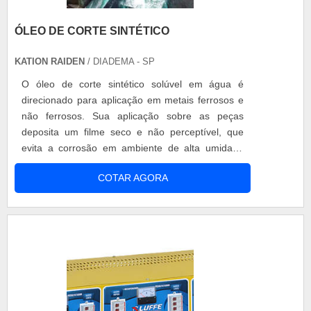
ÓLEO DE CORTE SINTÉTICO
KATION RAIDEN
/ DIADEMA - SP
O óleo de corte sintético solúvel em água é
direcionado para aplicação em metais ferrosos e
não ferrosos. Sua aplicação sobre as peças
deposita um filme seco e não perceptível, que
evita a corrosão em ambiente de alta umidade
durante os períodos de trânsito e estocagem de
COTAR AGORA
peças. Ele é indicado para operações de
usinagem leves, retíficas de cilindro e tanques de
estanqueidades. Especificações do produto
Colocado na água, o óleo fica presente em....