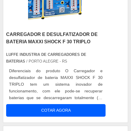
CARREGADOR E DESULFATIZADOR DE
BATERIA MAXXI SHOCK F 30 TRIPLO
LUFFE INDUSTRIA DE CARREGADORES DE
BATERIAS
/ PORTO ALEGRE - RS
Diferenciais do produto O Carregador e
desulfatizador de bateria MAXXI SHOCK F 30
TRIPLO tem um sistema inovador de
funcionamento, com ele pode-se recuperar
baterias que se descarregaram totalmente (as
mesmas sendo condenadas em outras situações).
COTAR AGORA
Características Este equipamento funciona
liberando com tensão livre nas placas, permitindo
assim a liberação do ácido retido nas mesmas,