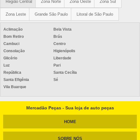
Região Central
Zona Norte
Zona Oeste
Zona Sul
Zona Leste
Grande São Paulo
Litoral de São Paulo
Aclimação
Bela Vista
Bom Retiro
Brás
Cambuci
Centro
Consolação
Higienópolis
Glicério
Liberdade
Luz
Pari
República
Santa Cecília
Santa Efigênia
Sé
Vila Buarque
Mercadão Peças - Sua loja de auto peças
HOME
SOBRE NÓS