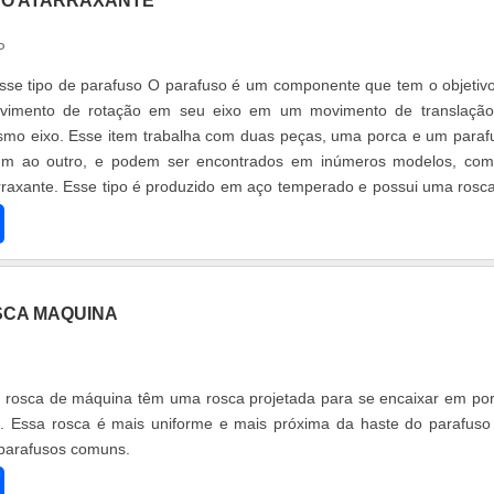
TO ATARRAXANTE
P
esse tipo de parafuso O parafuso é um componente que tem o objetiv
ovimento de rotação em seu eixo em um movimento de translaçã
mo eixo. Esse item trabalha com duas peças, uma porca e um paraf
m ao outro, e podem ser encontrados em inúmeros modelos, co
rraxante. Esse tipo é produzido em aço temperado e possui uma rosc
nta com u....
SCA MAQUINA
 rosca de máquina têm uma rosca projetada para se encaixar em po
s. Essa rosca é mais uniforme e mais próxima da haste do parafus
parafusos comuns.