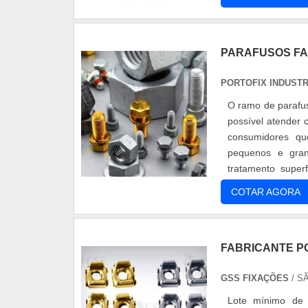
PARAFUSOS F
PORTOFIX INDUSTR
O ramo de parafus
possível atender 
consumidores qu
pequenos e gran
tratamento superf
Nylon. Inúmeros cli
COTAR AGORA
FABRICANTE P
GSS FIXAÇÕES
/ S
Lote mínimo de 