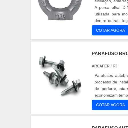
elevação, amarra
A porca olhal DI
utilizada para m
dentre outras, lo
DIN-582 refere....
COTAR AGORA
PARAFUSO BR
ARCAFER
/ RJ
Parafusos autobro
processo de insta
de perfurar, at
economizam tempo,
COTAR AGORA