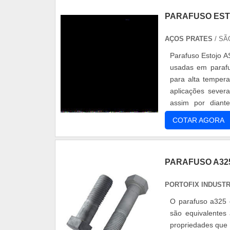
PARAFUSO EST
AÇOS PRATES
/ SÃ
Parafuso Estojo A
usadas em parafu
para alta tempera
aplicações severa
assim por diant
propriedades me..
COTAR AGORA
PARAFUSO A32
PORTOFIX INDUST
O parafuso a325 
são equivalentes 
propriedades que 