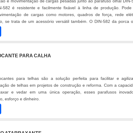
ção e movimentação de cargas pesadas junto ao parafuso olhal DIN-
N-582 é resistente e facilmente fixável à linha de produção. Pode
ovimentação de cargas como motores, quadros de força, rede elét
go, se trata de um acessório versátil também. O DIN-582 da porca o
OCANTE PARA CALHA
cantes para telhas são a solução perfeita para facilitar e agiliz
lação de telhas em projetos de construção e reforma. Com a capaci
arraxar e vedar em uma única operação, esses parafusos inovad
 esforço e dinheiro.