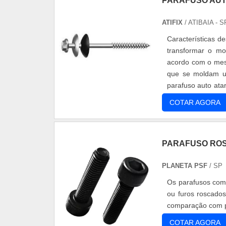
PARAFUSO AU
ATIFIX
/ ATIBAIA - S
Características d
transformar o m
acordo com o mes
que se moldam u
parafuso auto ata
passo largo que co
COTAR AGORA
PARAFUSO RO
PLANETA PSF
/ SP
Os parafusos com
ou furos roscado
comparação com 
COTAR AGORA