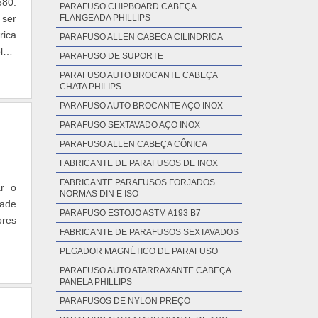
580.
PARAFUSO CHIPBOARD CABEÇA
 ser
FLANGEADA PHILLIPS
rica
PARAFUSO ALLEN CABECA CILINDRICA
lhal
PARAFUSO DE SUPORTE
PARAFUSO AUTO BROCANTE CABEÇA
CHATA PHILIPS
PARAFUSO AUTO BROCANTE AÇO INOX
PARAFUSO SEXTAVADO AÇO INOX
PARAFUSO ALLEN CABEÇA CÔNICA
FABRICANTE DE PARAFUSOS DE INOX
FABRICANTE PARAFUSOS FORJADOS
ar o
NORMAS DIN E ISO
dade
PARAFUSO ESTOJO ASTM A193 B7
ores
FABRICANTE DE PARAFUSOS SEXTAVADOS
PEGADOR MAGNÉTICO DE PARAFUSO
PARAFUSO AUTO ATARRAXANTE CABEÇA
PANELA PHILLIPS
PARAFUSOS DE NYLON PREÇO