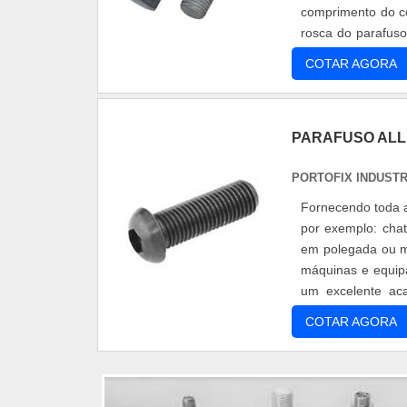
comprimento do c
rosca do parafuso
possível desl...
COTAR AGORA
PARAFUSO AL
PORTOFIX INDUST
Fornecendo toda a
por exemplo: chat
em polegada ou m
máquinas e equipa
um excelente aca
aplicado. O prod...
COTAR AGORA