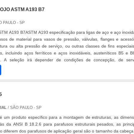
OJO ASTM A193 B7
O PAULO - SP
STM A193 B7ASTM A193 especificação para ligas de aço e aço inoxid
sos de material para vasos de pressão, válvulas, flanges e acessó
tura ou alta pressão de serviço, ou outras classes de fins especiai
s, incluindo aços ferríticos e aços inoxidáveis, austeníticos B5 e B
e. A seleção irá depender de condições de concepção, de serv
.
5
RIAL
/ SÃO PAULO - SP
é um produto específico para a montagem de estruturas, as dimen
às da ANSI B 18.2.6 para parafusos estruturais pesados, as princi
o diferem dos parafusos de aplicação geral são o tamanho da cabeça