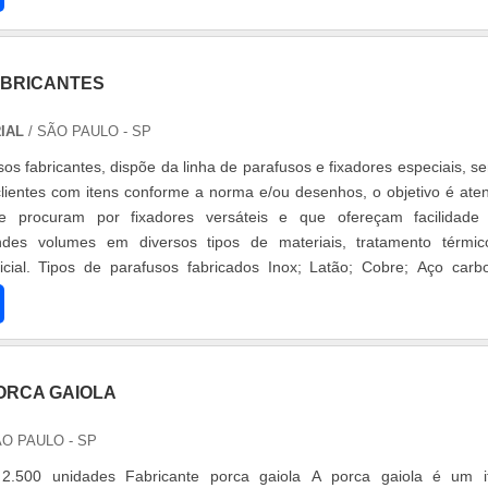
ABRICANTES
IAL
/ SÃO PAULO - SP
os fabricantes, dispõe da linha de parafusos e fixadores especiais, s
clientes com itens conforme a norma e/ou desenhos, o objetivo é ate
e procuram por fixadores versáteis e que ofereçam facilidad
des volumes em diversos tipos de materiais, tratamento térmi
icial. Tipos de parafusos fabricados Inox; Latão; Cobre; Aço carb
en....
ORCA GAIOLA
ÃO PAULO - SP
2.500 unidades Fabricante porca gaiola A porca gaiola é um 