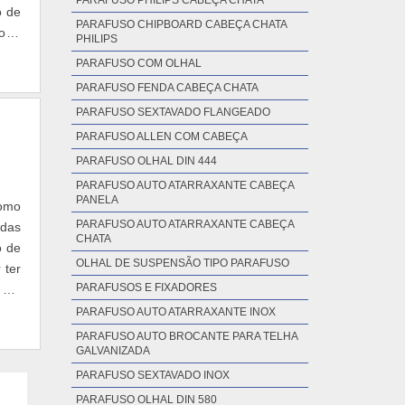
PARAFUSO PHILIPS CABEÇA CHATA
o de
PARAFUSO CHIPBOARD CABEÇA CHATA
o, é
PHILIPS
PARAFUSO COM OLHAL
PARAFUSO FENDA CABEÇA CHATA
PARAFUSO SEXTAVADO FLANGEADO
PARAFUSO ALLEN COM CABEÇA
PARAFUSO OLHAL DIN 444
PARAFUSO AUTO ATARRAXANTE CABEÇA
PANELA
como
PARAFUSO AUTO ATARRAXANTE CABEÇA
idas
CHATA
o de
OLHAL DE SUSPENSÃO TIPO PARAFUSO
 ter
PARAFUSOS E FIXADORES
 ser
PARAFUSO AUTO ATARRAXANTE INOX
PARAFUSO AUTO BROCANTE PARA TELHA
GALVANIZADA
PARAFUSO SEXTAVADO INOX
PARAFUSO OLHAL DIN 580