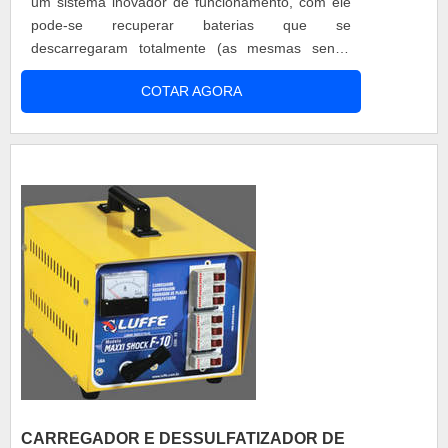
um sistema inovador de funcionamento, com ele
pode-se recuperar baterias que se
descarregaram totalmente (as mesmas sendo
condenadas em outras situações).O Carregador e
COTAR AGORA
dessulfatizador de bateria MAXXI SHOCK F8
libera tensão livre nas placas, permitindo assim a
liberação do ácido retido nas mesmas, deixando a
solução água + ácido, mais concentrada e pront...
CARREGADOR E DESSULFATIZADOR DE