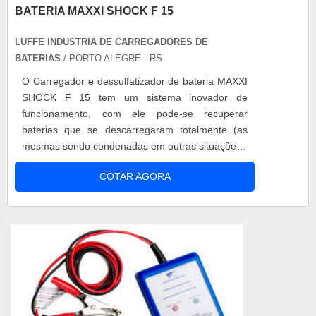
BATERIA MAXXI SHOCK F 15
LUFFE INDUSTRIA DE CARREGADORES DE
BATERIAS
/ PORTO ALEGRE - RS
O Carregador e dessulfatizador de bateria MAXXI
SHOCK F 15 tem um sistema inovador de
funcionamento, com ele pode-se recuperar
baterias que se descarregaram totalmente (as
mesmas sendo condenadas em outras situações).
Diferenciais Trabalhando com tensão livre nas
COTAR AGORA
placas, o Carregador e dessulfatizador de bateria
MAXXI SHOCK F 15 permite a liberação do ácido
retido nas mesmCarregador e dessulfatizador as,
deixando a solução água + ácido, ma...