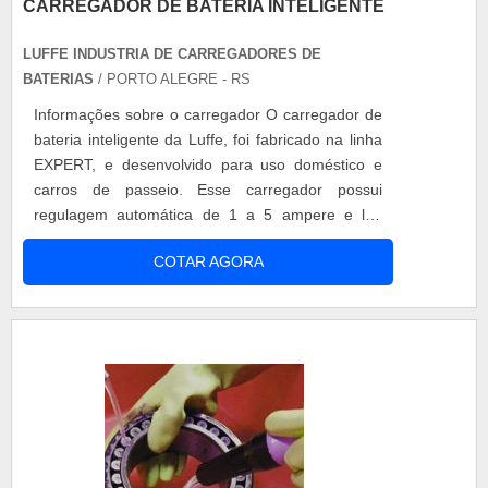
CARREGADOR DE BATERIA INTELIGENTE
LUFFE INDUSTRIA DE CARREGADORES DE
BATERIAS
/ PORTO ALEGRE - RS
Informações sobre o carregador O carregador de
bateria inteligente da Luffe, foi fabricado na linha
EXPERT, e desenvolvido para uso doméstico e
carros de passeio. Esse carregador possui
regulagem automática de 1 a 5 ampere e led
sinalizador de bateria carregada, conforme o
COTAR AGORA
tempo de carga. Pode carregar baterias de 12
volts. O carregador de bateria desliga
automaticamente quando a bateria estiver
completamente carregada e se ligará
automatica....