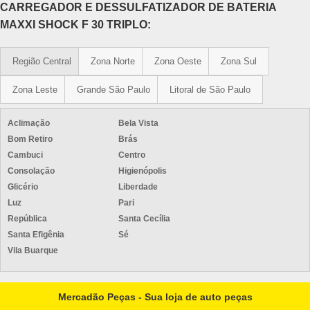
CARREGADOR E DESSULFATIZADOR DE BATERIA
MAXXI SHOCK F 30 TRIPLO:
Região Central
Zona Norte
Zona Oeste
Zona Sul
Zona Leste
Grande São Paulo
Litoral de São Paulo
Aclimação
Bela Vista
Bom Retiro
Brás
Cambuci
Centro
Consolação
Higienópolis
Glicério
Liberdade
Luz
Pari
República
Santa Cecília
Santa Efigênia
Sé
Vila Buarque
Mercadão Peças - Sua loja de auto peças