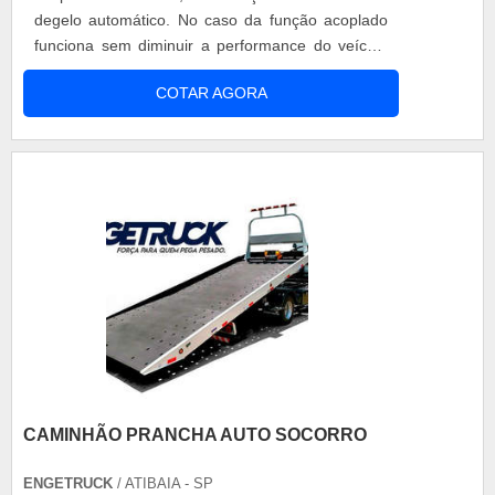
degelo automático. No caso da função acoplado
funciona sem diminuir a performance do veículo
durante a distribuição. A elétrica funciona
COTAR AGORA
refrigerando os produtos antes mesmo da
distribuição dos mesmos e no momento que o
condutor do veículo descansa, mas para isso ele
deve ligar em uma tomada elétrica. O degelo
aut....
CAMINHÃO PRANCHA AUTO SOCORRO
ENGETRUCK
/ ATIBAIA - SP