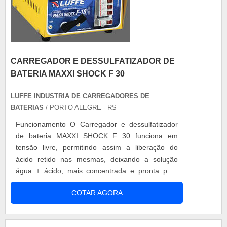
CARREGADOR E DESSULFATIZADOR DE
BATERIA MAXXI SHOCK F 30
LUFFE INDUSTRIA DE CARREGADORES DE
BATERIAS
/ PORTO ALEGRE - RS
Funcionamento O Carregador e dessulfatizador
de bateria MAXXI SHOCK F 30 funciona em
tensão livre, permitindo assim a liberação do
ácido retido nas mesmas, deixando a solução
água + ácido, mais concentrada e pronta para
gerar corrente elétrica. Pode ser usado como
COTAR AGORA
formador de placas na indústria de baterias.
Características Devido a seu sistema inovador de
funcionamento, com o Carregador e