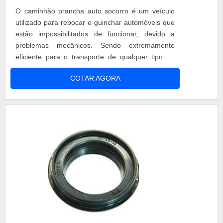
O caminhão prancha auto socorro é um veículo
utilizado para rebocar e guinchar automóveis que
estão impossibilitados de funcionar, devido a
problemas mecânicos. Sendo extremamente
eficiente para o transporte de qualquer tipo de
automotor é de suma importância que para
COTAR AGORA
garantir resultados assertivos contar com uma
empresa confiável. Especificações do caminhão
prancha auto socorro O caminhão prancha
modelo RBPS está na linha de rebocadores
pesa....