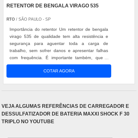
RETENTOR DE BENGALA VIRAGO 535
RTO
/ SÃO PAULO - SP
Importância do retentor Um retentor de bengala
virago 535 de qualidade tem alta resistência e
segurança para aguentar toda a carga de
trabalho, sem sofrer danos e apresentar falhas
com frequência. É importante também, que o
retentor de bengala tenha boa durabilidade para
COTAR AGORA
que a peça não precise ser trocada a todo
momento, evitando assim, gastos extras e
transtornos. Principais vantagens A troca do
retentor de bengala virago 535 pode s....
VEJA ALGUMAS REFERÊNCIAS DE CARREGADOR E
DESSULFATIZADOR DE BATERIA MAXXI SHOCK F 30
TRIPLO NO YOUTUBE