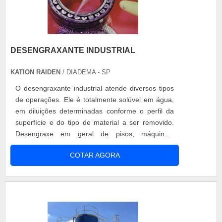
DESENGRAXANTE INDUSTRIAL
KATION RAIDEN
/ DIADEMA - SP
O desengraxante industrial atende diversos tipos
de operações. Ele é totalmente solúvel em água,
em diluições determinadas conforme o perfil da
superfície e do tipo de material a ser removido.
Desengraxe em geral de pisos, máquinas,
veículos de transporte, peças mecânicas,
COTAR AGORA
superfícies metálicas e outros. Características do
produto Este item é produzido com agentes de
limpeza de alta eficiência para a remoção de
óleos, graxas e materiais particu....