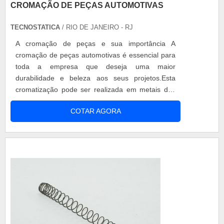
CROMAÇÃO DE PEÇAS AUTOMOTIVAS
TECNOSTATICA
/ RIO DE JANEIRO - RJ
A cromação de peças e sua importância A
cromação de peças automotivas é essencial para
toda a empresa que deseja uma maior
durabilidade e beleza aos seus projetos.Esta
cromatização pode ser realizada em metais dos
mais variados tipos, com grande destaque para o
COTAR AGORA
uso em alumínio. O que é a cromação? A
cromagem de peças preço é o processo de
aplicação (um metal de cor branca azulada e de
grande resistência) pelo processo de
eletrodeposiç...