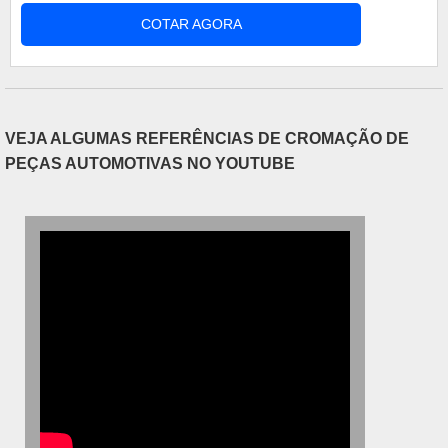
carga que o veículo suporta para o transporte. O
COTAR AGORA
seu tamanho e sua carga necessita de mais
equipamentos para o funcionamento, e, mesmo
aqueles que têm funções parecidas com o carro
de passeio, a energia para trabalhar em bate....
VEJA ALGUMAS REFERÊNCIAS DE CROMAÇÃO DE
PEÇAS AUTOMOTIVAS NO YOUTUBE