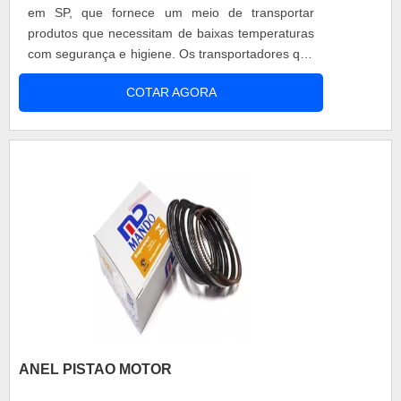
em SP, que fornece um meio de transportar
produtos que necessitam de baixas temperaturas
com segurança e higiene. Os transportadores que
utilizam da refrigeração devem estar dentro das
COTAR AGORA
normas sanitárias e transmitir segurança aos
clientes que tem seus produtos transportados
pelo baú refrigerado. Detalhes da confecção do
produto A fábrica realiza o dime....
ANEL PISTAO MOTOR