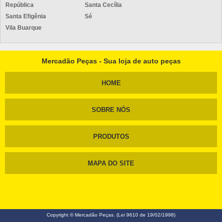
República
Santa Cecília
Santa Efigênia
Sé
Vila Buarque
Mercadão Peças - Sua loja de auto peças
HOME
SOBRE NÓS
PRODUTOS
MAPA DO SITE
Copyright © Mercadão Peças. (Lei 9610 de 19/02/1998)