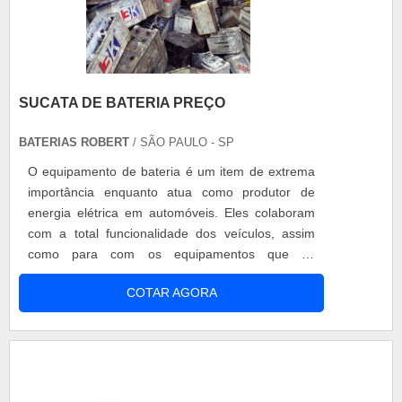
SUCATA DE BATERIA PREÇO
BATERIAS ROBERT
/ SÃO PAULO - SP
O equipamento de bateria é um item de extrema
importância enquanto atua como produtor de
energia elétrica em automóveis. Eles colaboram
com a total funcionalidade dos veículos, assim
como para com os equipamentos que os
compõem, como por exemplo: Vidros; Travas;
COTAR AGORA
Luzes em geral; E a ignição. Sucata de bateria
preço: importância do descarte No momento de
descartes, essas baterias, porém, permanecem
sendo procuradas, uma vez que, na sua co....