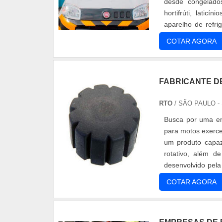
desde congelados
hortifrúti, latic
aparelho de refri
alta ....
COTAR AGORA
FABRICANTE D
RTO
/ SÃO PAULO -
Busca por uma em
para motos exerce
um produto capaz
rotativo, além d
desenvolvido pel
anel de ....
COTAR AGORA