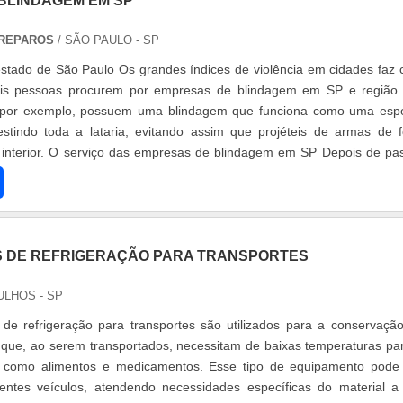
BLINDAGEM EM SP
 REPAROS
/ SÃO PAULO - SP
estado de São Paulo Os grandes índices de violência em cidades faz
is pessoas procurem por empresas de blindagem em SP e região
, por exemplo, possuem uma blindagem que funciona como uma esp
stindo toda a lataria, evitando assim que projéteis de armas de 
interior. O serviço das empresas de blindagem em SP Depois de pa
ra ve....
 DE REFRIGERAÇÃO PARA TRANSPORTES
ULHOS - SP
de refrigeração para transportes são utilizados para a conservaçã
 que, ao serem transportados, necessitam de baixas temperaturas pa
 como alimentos e medicamentos. Esse tipo de equipamento pode
rentes veículos, atendendo necessidades específicas do material a