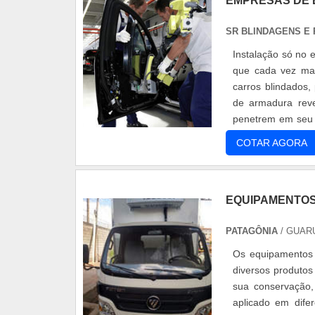
EMPRESAS DE 
SR BLINDAGENS E
Instalação só no 
que cada vez ma
carros blindados
de armadura reve
penetrem em seu 
por uma vistoria pa
COTAR AGORA
EQUIPAMENTOS
PATAGÔNIA
/ GUAR
Os equipamentos 
diversos produtos
sua conservação,
aplicado em dife