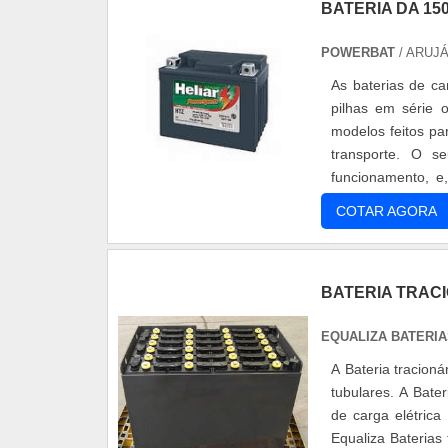
BATERIA DA 15
POWERBAT
/ ARUJÁ
As baterias de c
pilhas em série o
modelos feitos pa
transporte. O 
funcionamento, e
principalmente, bat
COTAR AGORA
BATERIA TRAC
EQUALIZA BATERI
A Bateria tracion
tubulares. A Bater
de carga elétric
Equaliza Baterias 