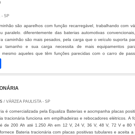
0
 - SP
aminhão são aparelhos com função recarregável, trabalhando com vá
u paralelo. diferentemente das baterias automotivas convencionais
ra caminhão são mais pesados, pela carga que o veículo suporta pa
seu tamanho e sua carga necessita de mais equipamentos par
, mesmo aqueles que têm funções parecidas com o carro de pass
eria da 150. ...
IONÁRIA
AS
/ VÁRZEA PAULISTA - SP
ária é comercializada pela Equaliza Baterias e aocmpanha placas posit
ia tracionária funciona em empilhadeiras e rebocadores elétricos. A f
a é de 200 Ah até 1.250 Ah em 12 V, 24 V, 36 V, 48 V, 72 V e 80 
fornece Bateria tracionária com placas positivas tubulares e aceita a