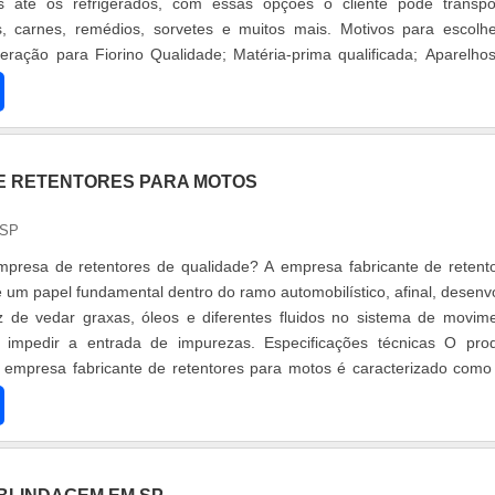
 até os refrigerados, com essas opções o cliente pode transpo
ínios, carnes, remédios, sorvetes e muitos mais. Motivos para escolh
geração para Fiorino Qualidade; Matéria-prima qualificada; Aparelho
E RETENTORES PARA MOTOS
 SP
presa de retentores de qualidade? A empresa fabricante de retent
 um papel fundamental dentro do ramo automobilístico, afinal, desenv
 de vedar graxas, óleos e diferentes fluidos no sistema de movim
e impedir a entrada de impurezas. Especificações técnicas O pro
a empresa fabricante de retentores para motos é caracterizado com