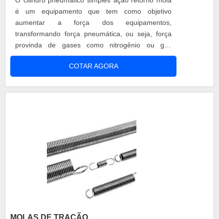
O cilindro pneumático simples ação retorno mola
esses fatores, agregados a uma equipe
é um equipamento que tem como objetivo
multidisciplinar de consultores associados e
aumentar a força dos equipamentos,
profissionais qualificados, comprova sua essência
transformando força pneumática, ou seja, força
de trazer o melhor para todos os clientes.
provinda de gases como nitrogênio ou gás
carbônico, em força mecânica. Esse equipamento
COTAR AGORA
é utilizado em diversos setores industriais e
consegue aumentar a produtividade da empresa,
além de apresentar serviços e produtos de maior
qualidade. É possível encontrar o cilindro
pneumát....
MOLAS DE TRAÇÃO