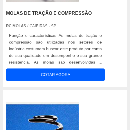
MOLAS DE TRAÇÃO E COMPRESSÃO
RC MOLAS
/ CAIEIRAS - SP
Função e características As molas de tração e
compressão são utilizadas nos setores de
indústria costumam buscar este produto por conta
de sua qualidade em desempenho e sua grande
resistência. As molas são desenvolvidas e
produzidas com grande desenvolvimento
COTAR AGORA
tecnológico, com máquinas automáticas e
semiautomáticas juntamente com excelentes
matérias-primas. Isso garante que o produto seja
de grande amplitude nas aplicações, podendo ...