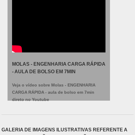
satisfação dos clientes, a empresa busca investir
nos melhores profissionais do mercado, e em
instalações modernas, garantindo assim,
confiabilidade e boa cotação no mercado. A
Isomol é uma empresa que tem sido preferência
no segmento pela idoneidade em tudo que faz, o
que garante a melhor experiência de todos os
clientes.
MOLAS - ENGENHARIA CARGA RÁPIDA
- AULA DE BOLSO EM 7MIN
Veja o vídeo sobre Molas - ENGENHARIA
CARGA RÁPIDA - aula de bolso em 7min
direto no Youtube
GALERIA DE IMAGENS ILUSTRATIVAS REFERENTE A