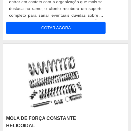
entrar em contato com a organização que mais se
destaca no ramo, o cliente receberá um suporte
completo para sanar eventuais dúvidas sobre o
produto a ser adquirido.MAIS INFORMAÇÕES
COTAR AGORA
SOBRE MOLA COMPRESSÃO INOXSe alguém
buscar por mola compressão inox em uma
empresa comprometida com seus serviços,
encontrará na internet a Isomol. É possível
encontrar artefatos de arame e molas agricolas,
garantindo o que há de melhor em tecnologia ao
cliente.Discorrendo ainda sobre mola compressão
inox, na essência da empresa, a mesma deve
prezar pelos produtos e serviços com ótima
qualidade e proteção, pontos importantes que
ficam de fora no planejamento de empresas que
visam apenas o lucro, deixando a desejar nos
outros fatores.É importante lembrar que o produto
deve sempre ser adquirido com companhias
MOLA DE FORÇA CONSTANTE
especializadas no segmento. Esse tipo de cuidado
HELICOIDAL
ajuda a garantir a qualidade e durabilidade dos