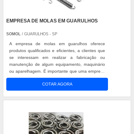
EMPRESA DE MOLAS EM GUARULHOS
SOMOL
/ GUARULHOS - SP
A empresa de molas em guarulhos oferece
produtos qualificados e eficientes, a clientes que
se interessam em realizar a fabricação ou
manutenção de algum equipamento, maquinário
ou aparelhagem. É importante que uma empresa
de molas de referência tenha variedade de
COTAR AGORA
modelos de molas, ou seja, disponha de diversos
tamanhos e tipos de molas, para proporcionar aos
clientes o conforto de escolher o produto mais
adequado para sua necessidade. Além d....