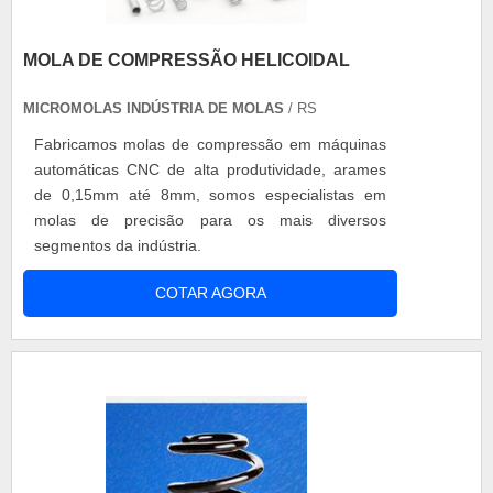
empresa comprometida com seus serviços e que
preza pela segurança, qualificações possíveis
pelo fato de possuir escritório de alta qualidade
MOLA DE COMPRESSÃO HELICOIDAL
onde são realizadas as atividades e
MICROMOLAS INDÚSTRIA DE MOLAS
equipamentos de última geração. Todos esses
/ RS
fatores, agregados a uma equipe multidisciplinar
Fabricamos molas de compressão em máquinas
de consultores associados e profissionais com
automáticas CNC de alta produtividade, arames
vasta experiência na área de atuação, garantem a
de 0,15mm até 8mm, somos especialistas em
melhor experiência para os clientes.
molas de precisão para os mais diversos
segmentos da indústria.
COTAR AGORA