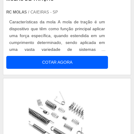
RC MOLAS
/ CAIEIRAS - SP
Características da mola A mola de tração é um
dispositivo que têm como função principal aplicar
uma força específica, quando estendida em um
cumprimento determinado, sendo aplicada em
uma vasta variedade de sistemas e
equipamentos. Os ganchos das molas de tração
COTAR AGORA
tem diversos formatos e ficam posicionados na
sua extremidade e são confeccionados com
materiais robustos de modo que permitem que as
molas sejam tracionadas e estejam aptas a atu....