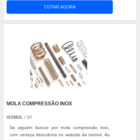
segmentos na indústria, já que não são todas que
COTAR AGORA
atuam nessas condições, nesses casos, é
importante recorrer a esse tipo de mola para
condições mais eficientes do trabalho. As molas
de compressão retangular tem a função ....
MOLA COMPRESSÃO INOX
ISOMOL
/ SP
Se alguém buscar por mola compressão inox,
com certeza descobrirá no website da Isomol. Ao