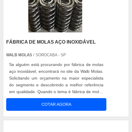
FÁBRICA DE MOLAS AÇO INOXIDÁVEL
WALB MOLAS
/ SOROCABA - SP
Se alguém está procurando por fábrica de molas
aço inoxidável, encontrará no site da Walb Molas.
Solicitando um orçamento na maior especialista
do segmento e descobrindo a melhor referência
em qualidade. Quando o tema é fábrica de molas
aço inoxidável, com a Walb Molas atingirá ótima
COTAR AGORA
qualidade com rapidez na entrega de produtos
acabados.MAIS DETALHES SOBRE FÁBRICA DE
MOLAS AÇO INOXIDÁVELA Walb Molas
centraliza sua estratégia em criar uma estrutura