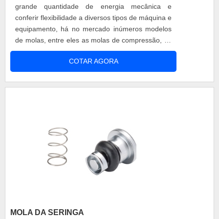
estrutura suficiente para atender todas as
grande quantidade de energia mecânica e
demandas. Esses fatores, somados a um time
conferir flexibilidade a diversos tipos de máquina e
com equipe multidisciplinar de consultores
equipamento, há no mercado inúmeros modelos
associados e colaboradores eficientes, comprova
de molas, entre eles as molas de compressão, as
sua essência de trazer o melhor para todos os
molas de tração, as molas de torção, as molas
clientes.
COTAR AGORA
espirais de fita e as molas do tipo prato, cada uma
com características técnicas específicas para
atender a determinadas demandas. Rotina das
indústrias Muitas in....
MOLA DA SERINGA