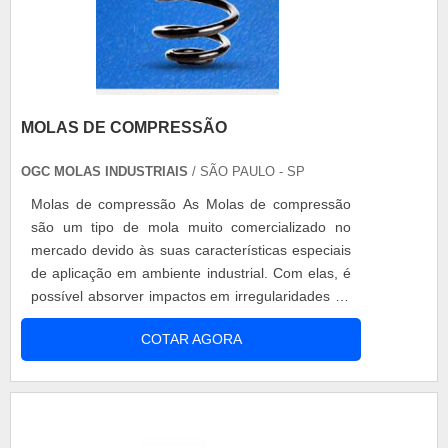
MOLAS DE COMPRESSÃO
OGC MOLAS INDUSTRIAIS
/ SÃO PAULO - SP
Molas de compressão As Molas de compressão
são um tipo de mola muito comercializado no
mercado devido às suas características especiais
de aplicação em ambiente industrial. Com elas, é
possível absorver impactos em irregularidades de
terrenos, controlando alturas de alinhamento e
COTAR AGORA
equilíbrio de suspensão, permitindo suavidade ao
processo de suspensão de carga. Especialista no
desenvolvimento de peças para diversos setores
industriais, há 50 a....