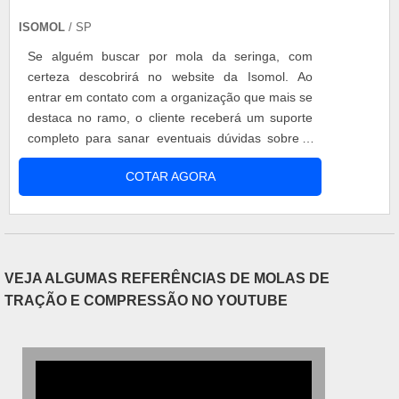
ISOMOL
/ SP
Se alguém buscar por mola da seringa, com
certeza descobrirá no website da Isomol. Ao
entrar em contato com a organização que mais se
destaca no ramo, o cliente receberá um suporte
completo para sanar eventuais dúvidas sobre o
produto a ser adquirido. Quando a questão é
COTAR AGORA
mola da seringa, com os profissionais da Isomol o
cliente encontrará ótima qualidade e
comprometimento com o resultado final.MAIS
INFORMAÇÕES RELEVANTES SOBRE MOLA DA
SERINGAA Isomol centraliza sua estratégia em
VEJA ALGUMAS REFERÊNCIAS DE MOLAS DE
oferecer aos parceiros uma estrutura com
TRAÇÃO E COMPRESSÃO NO YOUTUBE
escritório de alta qualidade onde são realizadas
as atividades e estrutura suficiente para atender
todas as demandas, tudo para se certificar que se
tenha mola da seringa com proteção.Há muitas
maneiras eficientes de uma companhia