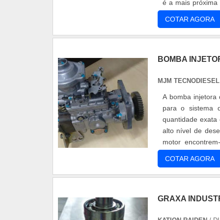
é a mais próxima 
da bucha ....
COTAR AGORA
BOMBA INJETOR
MJM TECNODIESEL 
A bomba injetora 
para o sistema d
quantidade exata
alto nível de de
motor encontrem
rendimento de seu 
COTAR AGORA
GRAXA INDUST