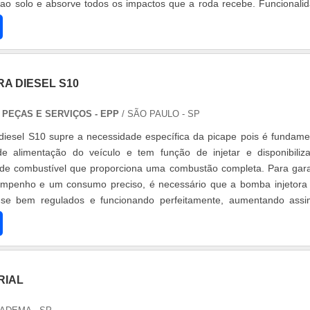
ao solo e absorve todos os impactos que a roda recebe. Funcionali
A DIESEL S10
PEÇAS E SERVIÇOS - EPP
/ SÃO PAULO - SP
diesel S10 supre a necessidade específica da picape pois é fundame
e alimentação do veículo e tem função de injetar e disponibiliz
 de combustível que proporciona uma combustão completa. Para gara
sempenho e um consumo preciso, é necessário que a bomba injetora
-se bem regulados e funcionando perfeitamente, aumentando ass
veículo ....
RIAL