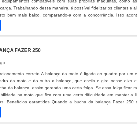
 equipamentos compatíveis com suas próprias máquinas, como a
arga. Trabalhando dessa maneira, é possível fidelizar os clientes e a
custo bem mais baixo, comparando-a com a concorrência. Isso acon
o d....
ANÇA FAZER 250
 SP
ncionamento correto A balança da moto é ligada ao quadro por um e
dro da moto e do outro a balança, que oscila e gira nesse eixo e
ha da balança, assim gerando uma certa folga. Se essa folga ficar m
abilidade na moto que fica com uma certa dificuldade em manter a l
vas. Benefícios garantidos Quando a bucha da balança Fazer 250 