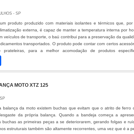
ULHOS - SP
um produto produzido com materiais isolantes e térmicos que, por
imatização externa, é capaz de manter a temperatura interna por ho
m veículos de transporte, o baú contribui para a preservação da quali
dicamentos transportados. O produto pode contar com certos acessór
prateleiras, para a melhor acomodação de produtos específic
..
ANÇA MOTO XTZ 125
 SP
 balança da moto existem buchas que evitam que o atrito de ferro
 desgaste da própria balança. Quando a bandeja começa a aprese
 buchas as primeiras peças a se deteriorarem, gerando folgas e ruí
s estruturais também são altamente recorrentes, uma vez que é a p