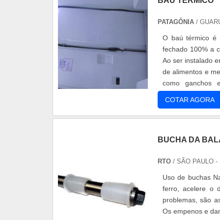
BAÚ TÉRMICO
PATAGÔNIA
/ GUAR
O baú térmico é 
fechado 100% a cl
Ao ser instalado e
de alimentos e me
como ganchos e 
Diferencial em uti..
COTAR AGORA
BUCHA DA BAL
RTO
/ SÃO PAULO -
Uso de buchas Na
ferro, acelere o
problemas, são as
Os empenos e dano