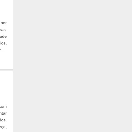
 ser
ras.
dade
ios,
os.
 com
ntar
dos.
eça,