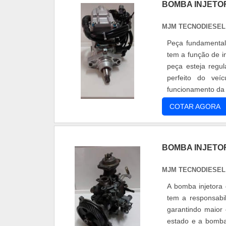
BOMBA INJETO
MJM TECNODIESEL
Peça fundamental
tem a função de i
peça esteja regu
perfeito do veí
funcionamento da 
veículos por garant
COTAR AGORA
BOMBA INJETO
MJM TECNODIESEL
A bomba injetora 
tem a responsabi
garantindo maior
estado e a bomba 