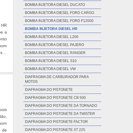
BOMBA INJETORA DIESEL DUCATO
BOMBA INJETORA DIESEL FORD CARGO
BOMBA INJETORA DIESEL FORD F12000
l HR
BOMBA INJETORA DIESEL HR
ue a
BOMBA INJETORA DIESEL L200
ento
BOMBA INJETORA DIESEL PAJERO
bom
rsos
BOMBA INJETORA DIESEL RANGER
BOMBA INJETORA DIESEL S10
BOMBA INJETORA DIESEL VW
DIAFRAGMA DE CARBURADOR PARA
MOTOS
DIAFRAGMA DO PISTONETE
DIAFRAGMA DO PISTONETE CB 500
DIAFRAGMA DO PISTONETE DA TORNADO
pois
DIAFRAGMA DO PISTONETE DA TWISTER
tão,
DIAFRAGMA DO PISTONETE FACTOR
 bom
a de
DIAFRAGMA DO PISTONETE XT 225