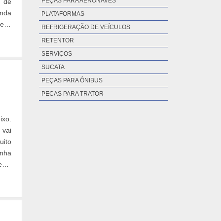
PEÇAS PARA AERONAVES
s de
inda
PLATAFORMAS
tece
REFRIGERAÇÃO DE VEÍCULOS
RETENTOR
SERVIÇOS
SUCATA
PEÇAS PARA ÔNIBUS
PECAS PARA TRATOR
ixo.
 vai
uito
inha
está