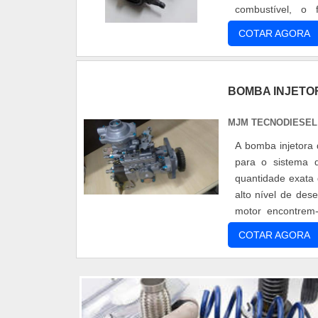
combustível, o 
desempenho e níve
COTAR AGORA
BOMBA INJETOR
MJM TECNODIESEL
A bomba injetora 
para o sistema d
quantidade exata
alto nível de de
motor encontrem
rendimento de seu 
COTAR AGORA