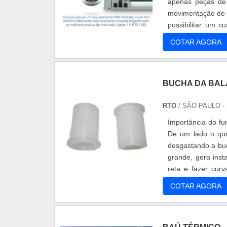
apenas peças de
movimentação de c
possibilitar um 
porque com o balcã
COTAR AGORA
BUCHA DA BAL
RTO
/ SÃO PAULO -
Importância do fu
De um lado o qua
desgastando a buc
grande, gera inst
reta e fazer cur
gasta, ela jog....
COTAR AGORA