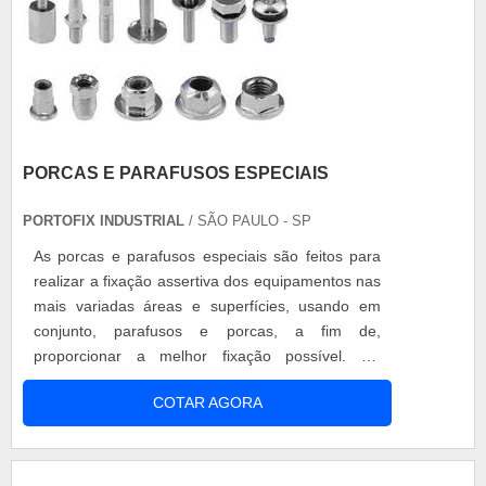
PORCAS E PARAFUSOS ESPECIAIS
PORTOFIX INDUSTRIAL
/ SÃO PAULO - SP
As porcas e parafusos especiais são feitos para
realizar a fixação assertiva dos equipamentos nas
mais variadas áreas e superfícies, usando em
conjunto, parafusos e porcas, a fim de,
proporcionar a melhor fixação possível. Os
diversos modelos do produto Trivalente amarela e
COTAR AGORA
branca; M4; M5; M6; M8; M10; M12. Com a
possibilidade de serem comprados em lojas ou
estabelecimentos especializados, os parafusos e
porcas são especialmente desenvolvidos ...