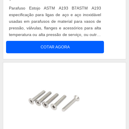
Parafuso Estojo ASTM A193 B7ASTM A193
especificação para ligas de aço e aço inoxidável
usadas em parafusos de material para vasos de
pressão, válvulas, flanges e acessórios para alta
temperatura ou alta pressão de serviço, ou outras
classes de fins especiais de aplicações severas,
COTAR AGORA
incluindo aços ferríticos e aços inoxidáveis,
austeníticos B5 e B8, e assim por diante. A
seleção irá depender de condições de concepção,
de serviço, propriedades me....