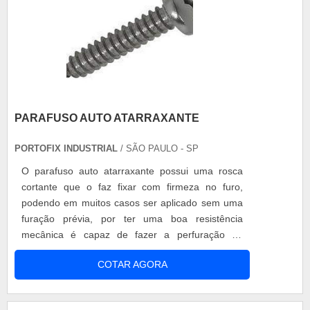
PARAFUSO AUTO ATARRAXANTE
PORTOFIX INDUSTRIAL
/ SÃO PAULO - SP
O parafuso auto atarraxante possui uma rosca
cortante que o faz fixar com firmeza no furo,
podendo em muitos casos ser aplicado sem uma
furação prévia, por ter uma boa resistência
mecânica é capaz de fazer a perfuração do
material e a fixação com resistência. O parafuso
COTAR AGORA
auto atarraxante dispensa uma rosca prévia, já
que o mesmo tem a função de fazer a própria
rosca na aplicação. Principais aplicações O