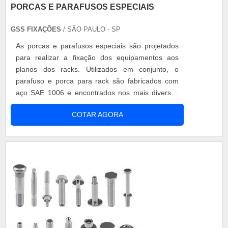
PORCAS E PARAFUSOS ESPECIAIS
GSS FIXAÇÕES
/ SÃO PAULO - SP
As porcas e parafusos especiais são projetados
para realizar a fixação dos equipamentos aos
planos dos racks. Utilizados em conjunto, o
parafuso e porca para rack são fabricados com
aço SAE 1006 e encontrados nos mais diversos
modelos, entre eles, estão: M4; M5; M6; M8; M10;
COTAR AGORA
M12; Trivalente branca e amarela. Conheça as
principais finalidades desse objeto Com a
possibilidade de serem adquiridos em lojas ou
estabelecimentos especializados, o par...