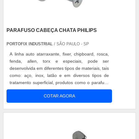
PARAFUSO CABEÇA CHATA PHILIPS
PORTOFIX INDUSTRIAL
/ SÃO PAULO - SP
A linha auto atarraxante, fixer, chipboard, rosca,
fenda, allen, torx e especiais, pode ser
desenvolvida em diferentes tipos de materiais, tais
como: aço, inox, latão e em diversos tipos de
tratamento superficial, produtos como o parafuso
cabeça chata philips chata são fundamentais, já
COTAR AGORA
que asseguram uma fixação firme e segura as
diversas áreas que sçao aplicados. Aplicações do
parafuso O parafuso cabeça chata é comumente
utilizado em peças que....