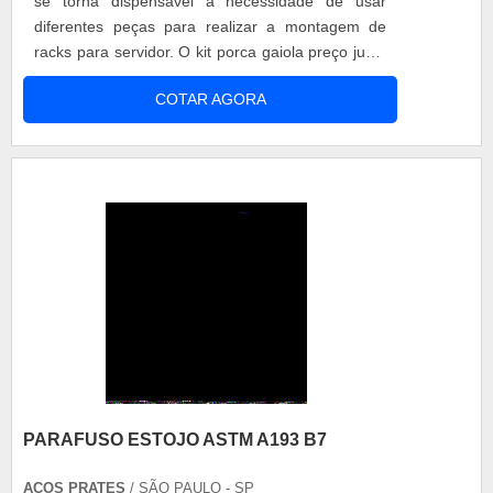
se torna dispensável a necessidade de usar
diferentes peças para realizar a montagem de
racks para servidor. O kit porca gaiola preço justo
e acessível é um agrupamento de peças que são
COTAR AGORA
usadas para a fixação de objetos e equipamentos
em racks para servidor. Todas as peças inclusas
no kit porca gaiola são extremamente resistentes,
apresentando alto....
PARAFUSO ESTOJO ASTM A193 B7
AÇOS PRATES
/ SÃO PAULO - SP