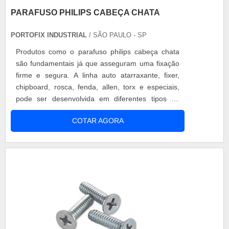
PARAFUSO PHILIPS CABEÇA CHATA
PORTOFIX INDUSTRIAL
/ SÃO PAULO - SP
Produtos como o parafuso philips cabeça chata
são fundamentais já que asseguram uma fixação
firme e segura. A linha auto atarraxante, fixer,
chipboard, rosca, fenda, allen, torx e especiais,
pode ser desenvolvida em diferentes tipos de
materiais, tais como: aço, inox, latão e em
COTAR AGORA
diversos tipos de tratamento superficial. Utilidades
do acessório O parafuso cabeça chata é
normalmente aplicado em peças que tenham uma
superfície plana para que seja....