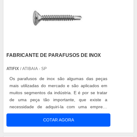
FABRICANTE DE PARAFUSOS DE INOX
ATIFIX
/ ATIBAIA - SP
Os parafusos de inox são algumas das peças
mais utilizadas do mercado e são aplicados em
muitos segmentos da indústria. E é por se tratar
de uma peça tão importante, que existe a
necessidade de adquiri-la com uma empresa
renomada no mercado e que, de preferência,
COTAR AGORA
atue como fabricante de parafusos de inox. Tipos
de parafusos Uma boa fábrica de parafusos de
inox está sempre apta a entregar diferentes tipos