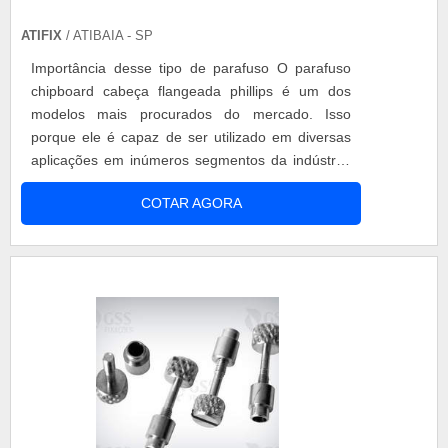
ATIFIX
/ ATIBAIA - SP
Importância desse tipo de parafuso O parafuso
chipboard cabeça flangeada phillips é um dos
modelos mais procurados do mercado. Isso
porque ele é capaz de ser utilizado em diversas
aplicações em inúmeros segmentos da indústria.
Na maioria das vezes, esse tipo de parafuso é
COTAR AGORA
usado em objetos de madeira e seus similares.
Informações técnicas O parafuso é desenvolvido
com aço baixo carbono e conta com baixo custo
de produção, o que torna seu valor ....