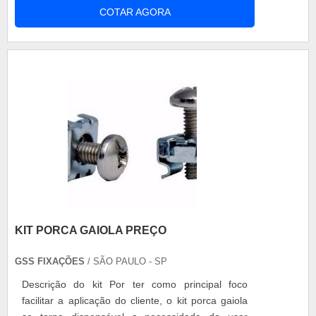
COTAR AGORA
possibilitando que os racks suportem o peso de
diversos equipamentos eletrônicos que serão
colocados sobre ele. Especificações do produto:
Material da porca: para que a estrutura em que a
....
KIT PORCA GAIOLA PREÇO
GSS FIXAÇÕES
/ SÃO PAULO - SP
Descrição do kit Por ter como principal foco
facilitar a aplicação do cliente, o kit porca gaiola