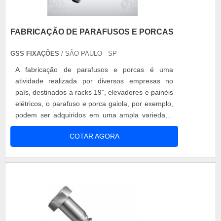
FABRICAÇÃO DE PARAFUSOS E PORCAS
GSS FIXAÇÕES
/ SÃO PAULO - SP
A fabricação de parafusos e porcas é uma
atividade realizada por diversos empresas no
país, destinados a racks 19”, elevadores e painéis
elétricos, o parafuso e porca gaiola, por exemplo,
podem ser adquiridos em uma ampla variedade
de modelos, entre os quais se destacam: M4; M5;
COTAR AGORA
M6; M10; M12; Trivalente branco; Trivalente
amarelo. Entenda a importância de escolher uma
empresa capacitada Vale ressaltar que a empresa
responsável pela comercializ....