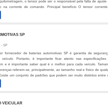
uilometragem, o tensor pode ser o responsável pela falta de ajuste
o na corrente de comando. Principal benefício O tensor corrent
..
OMOTIVAS SP
 - SP
or fornecedor de baterias automotivas SP é garantia de seguran
 veículo. Portanto, é importante ficar atento nas especificações
em e é importante saber qual é o melhor para cada veículo. Tama
ferenças referem-se, principalmente, ao tamanho real e físico de qual
 Existe um conjunto de padrões que podem ser muito distintos entre 
.
 VEICULAR