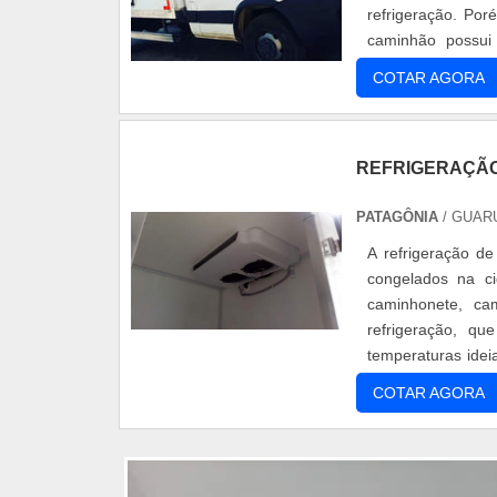
refrigeração. Po
caminhão possui 
indispensável para
COTAR AGORA
REFRIGERAÇÃO
PATAGÔNIA
/ GUAR
A refrigeração de
congelados na c
caminhonete, cam
refrigeração, q
temperaturas idei
aparelho escolhid
COTAR AGORA