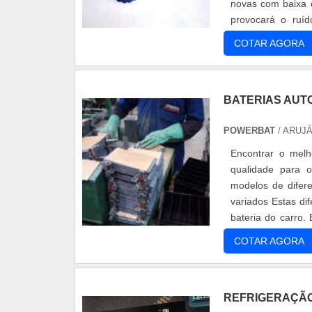
novas com baixa q
provocará o ruíd
comando aument..
COTAR AGORA
BATERIAS AUT
POWERBAT
/ ARUJÁ
Encontrar o melh
qualidade para o
modelos de difer
variados Estas di
bateria do carro.
veículos. Basica...
COTAR AGORA
REFRIGERAÇÃO