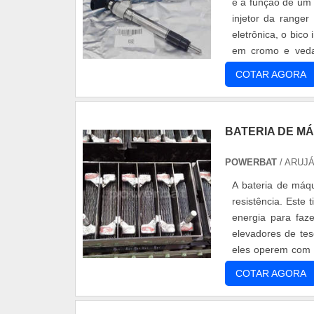
é a função de um 
injetor da ranger
eletrônica, o bico
em cromo e vedaç
com....
COTAR AGORA
BATERIA DE M
POWERBAT
/ ARUJÁ
A bateria de máqu
resistência. Este 
energia para faze
elevadores de teso
eles operem com p
de....
COTAR AGORA