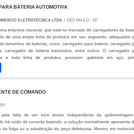
ARA BATERIA AUTOMOTIVA
OMÉRCIO ELETROTÉCNICA LTDA.
/ SÃO PAULO - SP
uma empresa nacional, que está no mercado de carregadores de bate
õe de uma ampla linha de produtos em seu segmento, adequados 
de tamanhos de baterias, como: carregador para bateria, carregador 
a, carregador de bateria tracionária, entre outros. O carregador 
iva e toda linha de produtos, possuem: gabinete em aço, pin
f. ....
ENTE DE COMANDO
 SP
 pela falta de um bom tensor Independente da quilometragem
do há ruído de corrente batendo, a solução normalmente apresenta 
ste da folga ou a substituição da peça defeituosa. Mesmo em motocicl