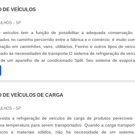
 DE VEÍCULOS
ULHOS - SP
e veículos tem a função de possibilitar a adequada conservação
tados no caminho percorrido entre a fábrica e o comércio. é muito c
ração em caminhões, vans, utilitários, Fiorino e outros tipos de veícu
do às necessidades de transporte O sistema de refrigeração de veíc
de um aparelho de ar condicionado Split. Seu sistema de evapor
 DE VEÍCULOS DE CARGA
ULHOS - SP
exista a refrigeração de veículos de carga de produtos perecíveis
ixa temperatura para serem transportados. Quando a carga transpor
ecos e materiais sólidos, não há necessidade de um sistema