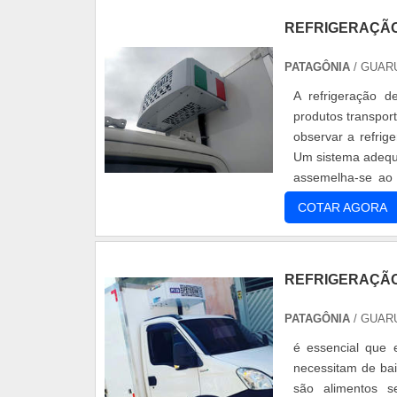
REFRIGERAÇÃO
PATAGÔNIA
/ GUAR
A refrigeração d
produtos transpor
observar a refrige
Um sistema adequa
assemelha-se ao 
encontra-s...
COTAR AGORA
REFRIGERAÇÃO
PATAGÔNIA
/ GUAR
é essencial que 
necessitam de ba
são alimentos s