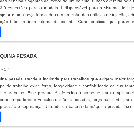
dos principais agentes do motor de um veículo, função exercida pelo 
 3.0 específico para o modelo. Indispensável para o sistema de inj
 injetor é uma peça fabricada com precisão dos orifícios de injeção, ad
ão total na linha interna de contato. Características que garant
ÁQUINA PESADA
 - SP
ina pesada atende a indústria para trabalhos que exigem maior for
tipo de trabalho exige força, longevidade e confiabilidade de sua font
r o trabalho. Este produto é oferecido justamente para empilhadei
ura, limpadores e veículos utilitários pesados, força suficiente para
recisão e segurança. Utilidade da bateria de máquina pesada Esse 