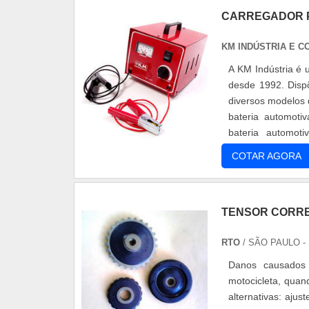
CARREGADOR P
KM INDÚSTRIA E C
A KM Indústria é 
desde 1992. Disp
diversos modelos 
bateria automotiv
bateria automot
eletrostática e trans
COTAR AGORA
TENSOR CORR
RTO
/ SÃO PAULO -
Danos causados
motocicleta, quan
alternativas: aju