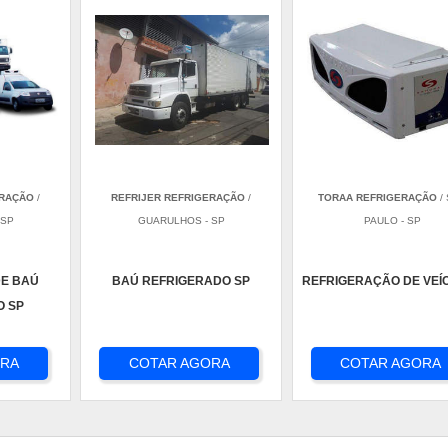
ERAÇÃO
/
REFRIJER REFRIGERAÇÃO
/
TORAA REFRIGERAÇÃO
/
 SP
GUARULHOS - SP
PAULO - SP
E BAÚ
BAÚ REFRIGERADO SP
REFRIGERAÇÃO DE VEÍ
O SP
ORA
COTAR AGORA
COTAR AGORA