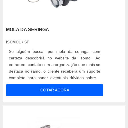
MOLA DA SERINGA
ISOMOL
/ SP
Se alguém buscar por mola da seringa, com
certeza descobrirá no website da Isomol. Ao
entrar em contato com a organização que mais se
destaca no ramo, o cliente receberá um suporte
completo para sanar eventuais dúvidas sobre o
produto a ser adquirido. Quando a questão é
COTAR AGORA
mola da seringa, com os profissionais da Isomol o
cliente encontrará ótima qualidade e
comprometimento com o resultado final.MAIS
INFORMAÇÕES RELEVANTES SOBRE MOLA DA
SERINGAA Isomol centraliza sua estratégia em
oferecer aos parceiros uma estrutura com