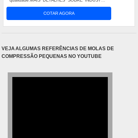
qualidade.MAIS DETALHES SOBRE INDÚSTRIA
todo o ciclo de entrega com excelência para cada
DE MOLAS AÇOQuem quer achar indústria de
cliente.
COTAR AGORA
molas aço que preza pela segurança, depara com
a Walb Molas. A empresa atua com mola cônica
de compressão e trava joaninha, garantindo o que
há de melhor na atualidade.Ainda tratando-se de
indústria de molas aço, deve-se descartar
VEJA ALGUMAS REFERÊNCIAS DE MOLAS DE
empresas que não tenham produtos e serviços
COMPRESSÃO PEQUENAS NO YOUTUBE
com ótima qualidade e precisão, características
simples, mas que mostram o comprometimento
da empresa com seus clientes.É importante
lembrar que o produto deve sempre ser adquirido
com empresas especializadas no segmento. Esse
tipo de cuidado ajuda a garantir a qualidade e
durabilidade dos materiais, além de evitar
prejuízos com substituições frequentes de
produtos que não cumprem com suas funções
adequadamente. Assim, é possível poupar gastos
desnecessários.Existem diversos motivos para a
Walb Molas ter se tornado destaque quando