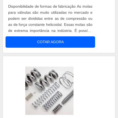
adequadamente. Assim, é possível poupar gastos
Disponibilidade de formas de fabricação As molas
desnecessários.Existem diversos motivos para a
para válvulas são muito utilizadas no mercado e
Walb Molas ter se tornado destaque quando
podem ser divididas entre as de compressão ou
pensamos em uma empresa que entrega
as de força constante helicoidal. Essas molas são
confiança e serviços de qualidade. Alguns desses
de extrema importância na indústria. É possível
motivos são: Equipe multidisciplinar de
adquiri-las em diversos formatos e tamanhos, que
consultores associados; Profissionais com vasta
COTAR AGORA
podem varias de 0,10 a 50,80mm. As molas tem
experiência na área de atuação; Equipe de alta
diversas opções de materiais para serem
qualidade; Escritório de alta qualidade onde são
fabricadas, entre elas: SAE 1080 – DIN 17223 C,
realizadas as atividades; Localizada em
SAE 1070 – DIN ....
Sorocaba (SP), no distrito Industrial, sendo fácil a
circulação de mercadorias; Equipamentos de
última geração. GARANTIA E ASSERTIVIDADE
NO SEGMENTOApenas na Walb Molas existem
as melhores variedades no segmento quando o
assunto for molas aspirais. Os clientes encontram
itens como mola cônica de compressão e molas
de compressão leve.Isso se deve ao fato de ser
uma empresa comprometida com seus serviços e
uma empresa altamente qualificada, qualificações