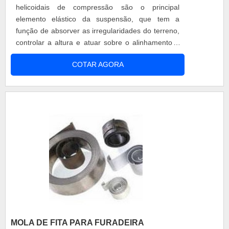
ponta.
helicoidais de compressão são o principal
elemento elástico da suspensão, que tem a
função de absorver as irregularidades do terreno,
controlar a altura e atuar sobre o alinhamento e
equilíbrio da suspensão. A OGC é uma empresa
COTAR AGORA
especialista no desenvolvimento de molas, por
isso, as Molas helicoidais de compressão podem
ser encontradas em diversos modelos e para
diversas aplicações. No mercado desde 19....
MOLA DE FITA PARA FURADEIRA