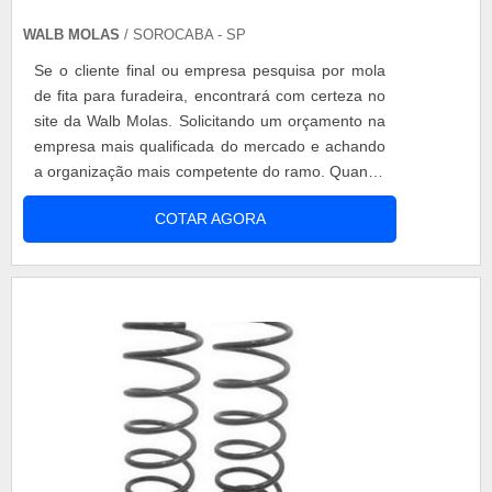
WALB MOLAS
/ SOROCABA - SP
Se o cliente final ou empresa pesquisa por mola
de fita para furadeira, encontrará com certeza no
site da Walb Molas. Solicitando um orçamento na
empresa mais qualificada do mercado e achando
a organização mais competente do ramo. Quando
o quesito é mola de fita para furadeira, na Walb
COTAR AGORA
Molas o cliente receberá proteção com mais de
22 anos de experiência no mercado.UM POUCO
MAIS SOBRE MOLA DE FITA PARA FURADEIRAA
Walb Molas foca seus recursos em criar para
cada cliente uma estrutura com escritório de alta
qualidade onde são realizadas as atividades e
equipamentos de última geração, tudo isso para
oferecer mola de fita para furadeira com
assertividade.Há muitas maneiras eficientes de
uma empresa demonstrar competência,
excelência e destaque em sua área de atuação. A