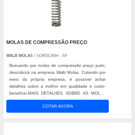
MOLAS DE COMPRESSÃO PREÇO
WALB MOLAS
/ SOROCABA - SP
Buscando por molas de compressão preço justo,
descobrirá na empresa Walb Molas. Cotando por
meio da própria empresa, é possível achar
detalhes sobre a melhor em qualidade e custo-
benefício.MAIS DETALHES SOBRE AS MOLAS
DE COMPRESSÃO PREÇO ACESSÍVELQuem
COTAR AGORA
pesquisa na internet por molas de compressão
preço justo em uma empresa que preza pela
segurança, depara com a Walb Molas. A empresa
atua com grampo tipo U quadrado e molas
helicoidais de torção, oferecendo sempre a