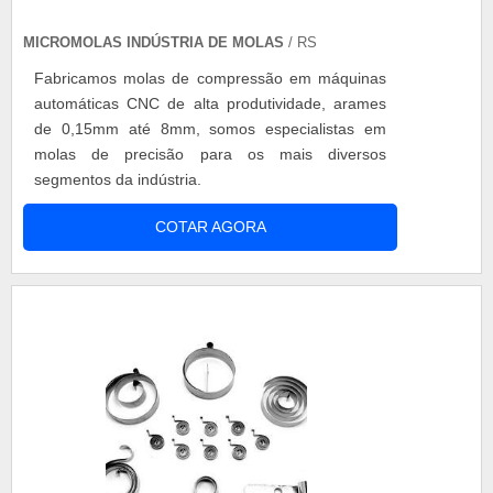
equipamentos de alta qualidade e produtividade.
MICROMOLAS INDÚSTRIA DE MOLAS
Tudo isso, somado a uma equipe multidisciplinar
/ RS
de consultores associados e equipe de alta
Fabricamos molas de compressão em máquinas
qualidade, garante a melhor experiência para os
automáticas CNC de alta produtividade, arames
clientes com qualidade.
de 0,15mm até 8mm, somos especialistas em
molas de precisão para os mais diversos
segmentos da indústria.
COTAR AGORA