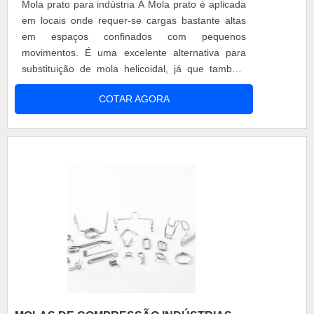
Mola prato para indústria A Mola prato é aplicada
em locais onde requer-se cargas bastante altas
em espaços confinados com pequenos
movimentos. É uma excelente alternativa para
substituição de mola helicoidal, já que também
atende aos padrões de funcionamento no
COTAR AGORA
processo. Muito utilizada em embreagens,
conjuntos de freio válvulas, tubulações,
transmissões, aplicações de engenharia pesada e
a aparelhos de comando elétrico, a Mola prato é
um ....