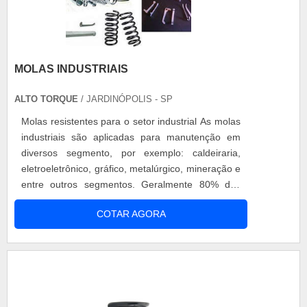
MOLAS INDUSTRIAIS
ALTO TORQUE
/ JARDINÓPOLIS - SP
Molas resistentes para o setor industrial As molas
industriais são aplicadas para manutenção em
diversos segmento, por exemplo: caldeiraria,
eletroeletrônico, gráfico, metalúrgico, mineração e
entre outros segmentos. Geralmente 80% das
molas industriais aplicadas em manutenção são
COTAR AGORA
composta por: molas de compreensão, tração e
torção. Confeccionados em aço laminado,
trefilado, sendo representado em 20%,
geralmente as molas industriais constit....