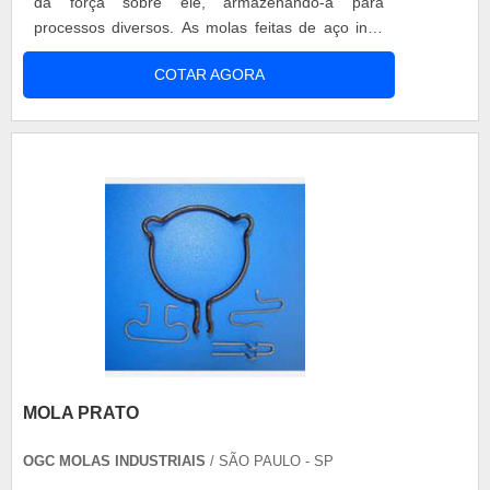
da força sobre ele, armazenando-a para
processos diversos. As molas feitas de aço inox
apresenta soluções muito resistentes que são
COTAR AGORA
utilizadas principalmente nas indústrias
petroquímicas e petrolíferas, por ter seu grande
benefício de resistência ao calor e a corrosão.
Algumas industrias que produzem as mola....
MOLA PRATO
OGC MOLAS INDUSTRIAIS
/ SÃO PAULO - SP