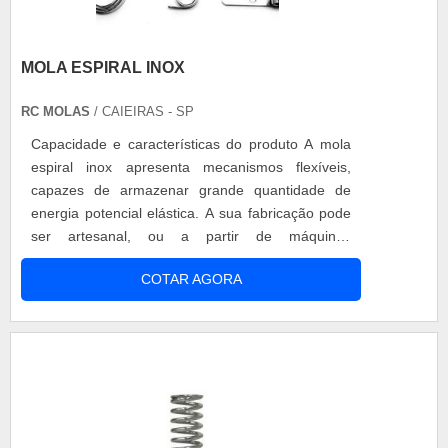
MOLA ESPIRAL INOX
RC MOLAS
/ CAIEIRAS - SP
Capacidade e características do produto A mola
espiral inox apresenta mecanismos flexíveis,
capazes de armazenar grande quantidade de
energia potencial elástica. A sua fabricação pode
ser artesanal, ou a partir de máquinas
automáticas ou semiautomáticas. A mola conta
COTAR AGORA
com fitas de aço em alto carbono temperado, ou
perfil chato de 0,10 até 4,80 milímetros. Sua
espessura e largura variam entre 5 e 50
milímetros, atendendo, assim, todas as apl....