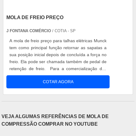
confiabilidade e boa cotação no mercado. A
Isomol é uma empresa que tem sido preferência
MOLA DE FREIO PREÇO
no segmento pela idoneidade em tudo que faz, o
que garante a melhor experiência de todos os
J FONTANA COMÉRCIO
/ COTIA - SP
clientes.
A mola de freio preço para talhas elétricas Munck
tem como principal função retornar as sapatas a
sua posição inicial depois de concluída a força no
freio. Ela pode ser chamada também de pedal de
retenção de freio. Para a comercialização das
molas, algumas empresas trabalham com a
COTAR AGORA
marca munck, também podem realizar a
manutenção preventiva e corretiva de algumas
peças, é possível também que efetuem a troca da
mola de freio talhas de outras ma....
VEJA ALGUMAS REFERÊNCIAS DE MOLA DE
COMPRESSÃO COMPRAR NO YOUTUBE