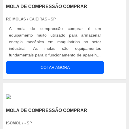
MOLA DE COMPRESSÃO COMPRAR
RC MOLAS
/ CAIEIRAS - SP
A mola de compressão comprar é um
equipamento muito utilizado para armazenar
energia mecânica em maquinários no setor
industrial. As molas são equipamentos
fundamentais para o funcionamento de aparelhos
do setor industrial pois possuem ótimo acúmulo
COTAR AGORA
de energia, e garantem o funcionamento do
maquinário com eficiência. Para cumprir a sua
tarefa é necessário que a mola seja feita seguindo
as normas de segurança. As normas de
segurança sã...
MOLA DE COMPRESSÃO COMPRAR
ISOMOL
/ - SP