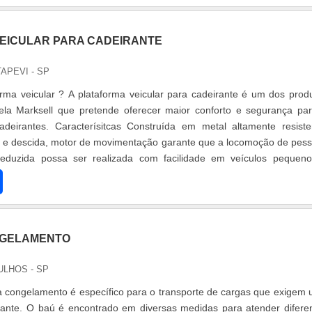
EICULAR PARA CADEIRANTE
TAPEVI - SP
rma veicular ? A plataforma veicular para cadeirante é um dos prod
pela Marksell que pretende oferecer maior conforto e segurança pa
deirantes. Caracterísitcas Construída em metal altamente resiste
a e descida, motor de movimentação garante que a locomoção de pes
eduzida possa ser realizada com facilidade em veículos pequen
NGELAMENTO
ULHOS - SP
 congelamento é específico para o transporte de cargas que exigem
tante. O baú é encontrado em diversas medidas para atender difere