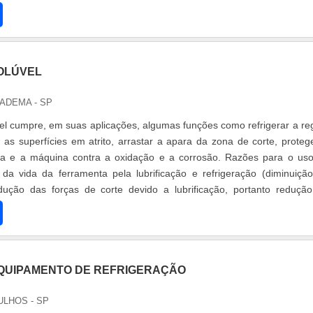
OLÚVEL
IADEMA - SP
vel cumpre, em suas aplicações, algumas funções como refrigerar a re
ar as superfícies em atrito, arrastar a apara da zona de corte, proteg
ça e a máquina contra a oxidação e a corrosão. Razões para o us
da vida da ferramenta pela lubrificação e refrigeração (diminuiçã
dução das forças de corte devido a lubrificação, portanto reduçã
QUIPAMENTO DE REFRIGERAÇÃO
ULHOS - SP