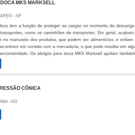
 DOCA MKS MARKSELL
ITAPEVI - SP
doca tem a função de proteger as cargas no momento da descarg
transportes, como os caminhões de transportes. Em geral, acabam
ne no manuseio dos produtos, que podem ser alimentícios, e evitam
las entrem em contato com a mercadoria, o que pode resultar em al
o encomendado. Os abrigos para doca MKS Marksell ajudam també
mperaturas po...
RESSÃO CÔNICA
ÂNIA - GO