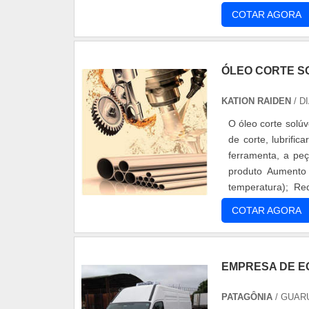
COTAR AGORA
ÓLEO CORTE S
KATION RAIDEN
/ D
O óleo corte solú
de corte, lubrific
ferramenta, a pe
produto Aumento 
temperatura); Re
potênc....
COTAR AGORA
EMPRESA DE E
PATAGÔNIA
/ GUAR