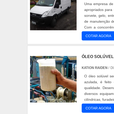
Uma empresa de e
apropriados para 
sorvete, gelo, en
de manutenção de
Com a concorrênc
perecíveis, o ma...
COTAR AGORA
ÓLEO SOLÚVEL 
KATION RAIDEN
/ D
O óleo solúvel se
azulada, é feito
qualidade. Desen
diversos equipame
cilíndricas, furad
é formulado....
COTAR AGORA