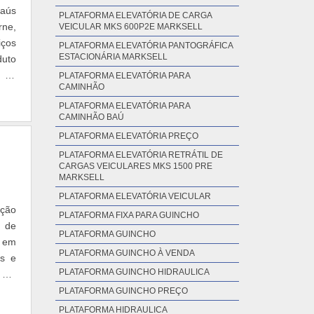
baús
PLATAFORMA ELEVATÓRIA DE CARGA
rne,
VEICULAR MKS 600P2E MARKSELL
iços
PLATAFORMA ELEVATÓRIA PANTOGRÁFICA
ESTACIONÁRIA MARKSELL
duto
e de
PLATAFORMA ELEVATÓRIA PARA
CAMINHÃO
PLATAFORMA ELEVATÓRIA PARA
CAMINHÃO BAÚ
PLATAFORMA ELEVATÓRIA PREÇO
PLATAFORMA ELEVATÓRIA RETRÁTIL DE
CARGAS VEICULARES MKS 1500 PRE
MARKSELL
PLATAFORMA ELEVATÓRIA VEICULAR
ação
PLATAFORMA FIXA PARA GUINCHO
s de
PLATAFORMA GUINCHO
o em
PLATAFORMA GUINCHO À VENDA
ss e
PLATAFORMA GUINCHO HIDRAULICA
 Ele
PLATAFORMA GUINCHO PREÇO
PLATAFORMA HIDRAULICA