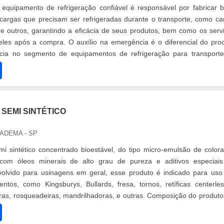
quipamento de refrigeração confiável é responsável por fabricar 
cargas que precisam ser refrigeradas durante o transporte, como ca
tre outros, garantindo a eficácia de seus produtos, bem como os serv
les após a compra. O auxílio na emergência é o diferencial do pro
ia no segmento de equipamentos de refrigeração para transport
.
SEMI SINTÉTICO
IADEMA - SP
mi sintético concentrado bioestável, do tipo micro-emulsão de color
 com óleos minerais de alto grau de pureza e aditivos especiai
volvido para usinagens em geral, esse produto é indicado para us
ntos, como Kingsburys, Bullards, fresa, tornos, retíficas centerle
eiras, rosqueadeiras, mandrilhadoras, e outras. Composição do produto