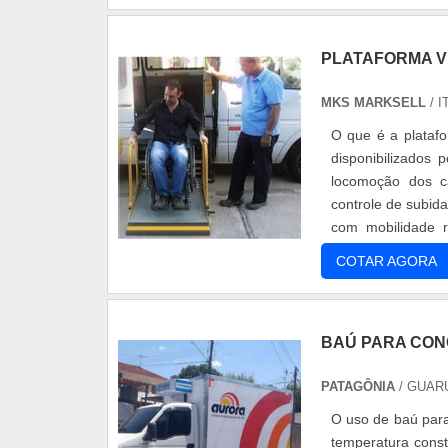
PLATAFORMA V
MKS MARKSELL
/ I
O que é a platafo
disponibilizados 
locomoção dos ca
controle de subid
com mobilidade r
médios. ....
COTAR AGORA
BAÚ PARA CO
PATAGÔNIA
/ GUAR
O uso de baú para
temperatura cons