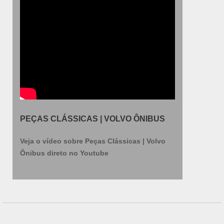
para atender com agilidade e qualidade. Isso
fecha todo o ciclo de entrega com excelência para
todos os clientes. O empreendimento entende a
necessidade de cada consumidor, buscando a
sua satisfação e confiança..
PEÇAS CLÁSSICAS | VOLVO ÔNIBUS
Veja o vídeo sobre Peças Clássicas | Volvo
Ônibus direto no Youtube