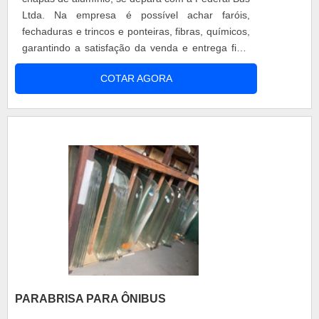
Bus tem a solução ideal para peças para
Ltda. Na empresa é possível achar faróis,
carrocerias de ônibus em geral. Com foco na
fechaduras e trincos e ponteiras, fibras, químicos,
experiência de seus clientes, oferece itens
garantindo a satisfação da venda e entrega final
variados como vidros, borrachas, canaletas,
com foco total na qualidade.DETALHES SOBRE O
lanternas, faróis, fibras (resina, manta, calizador)
COTAR AGORA
FUNCIONAMENTO DA EMPRESAAinda com uma
e muitos outros produtos. Mas não para por aí! É
visão analítica sobre chapas de alumínio, é
possível contar com pagamento com cartões de
importante buscar uma empresa que tenha
crédito e boleto bancário, entre outras
produtos e serviços com leveza, opacidade,
opções.Sua equipe treinada para atender com
impermeabilidade e uma ótima condutividade
agilidade em tudo o que se refere aos produtos e
térmica, detalhes primordiais que são deixados de
a um pós-venda facilitado, garante uma entrega
lado por muitas empresas que não focam na
de excelência de ponta a ponta. Com a
fidelização do cliente.Reconhecida por ser rápida
organização você consegue tirar as suas dúvidas
e tradicional no segmento, qualificações possíveis
sobre os serviços do ramo, além de contar com
pela empresa possuir máquinas de última
os melhores profissionais e instalações. Assim, a
geração e sistema de entrega próprio onde,
empresa conquista sua confiança e sua
agregando a uma equipe com equipe treinada
satisfação, que são os maiores objetivos da
para atender com agilidade e qualidade na
marca..
entrega do material e na embalagem dos
PARABRISA PARA ÔNIBUS
produtos e atendimento personalizado pós venda,