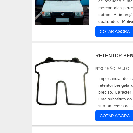
de pequeno e méd
mercadorias perec
outros. A intenç
qualidades. Moti
responsáveis....
COTAR AGORA
RETENTOR BEN
RTO
/ SÃO PAULO -
Importância do 
retentor bengala 
preciso. Caracte
uma substituta da
sua antecessora.
e confortável....
COTAR AGORA