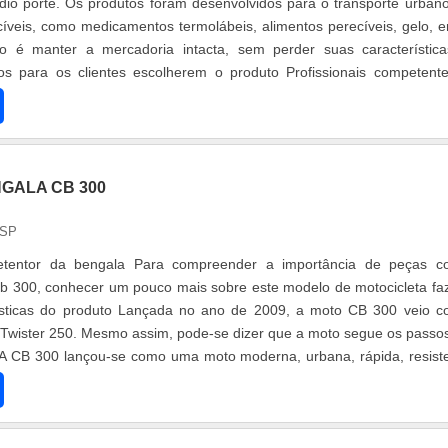
io porte. Os produtos foram desenvolvidos para o transporte urban
íveis, como medicamentos termolábeis, alimentos perecíveis, gelo, e
ão é manter a mercadoria intacta, sem perder suas característic
vos para os clientes escolherem o produto Profissionais competent
GALA CB 300
 SP
retentor da bengala Para compreender a importância de peças 
cb 300, conhecer um pouco mais sobre este modelo de motocicleta fa
rísticas do produto Lançada no ano de 2009, a moto CB 300 veio 
 Twister 250. Mesmo assim, pode-se dizer que a moto segue os passo
 A CB 300 lançou-se como uma moto moderna, urbana, rápida, resist