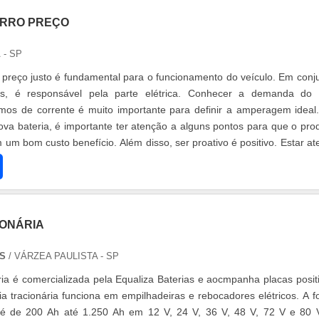
ARRO PREÇO
 - SP
o preço justo é fundamental para o funcionamento do veículo. Em conj
s, é responsável pela parte elétrica. Conhecer a demanda do
mos de corrente é muito importante para definir a amperagem ideal
va bateria, é importante ter atenção a alguns pontos para que o pro
 um bom custo benefício. Além disso, ser proativo é positivo. Estar at
IONÁRIA
AS
/ VÁRZEA PAULISTA - SP
ária é comercializada pela Equaliza Baterias e aocmpanha placas posit
ia tracionária funciona em empilhadeiras e rebocadores elétricos. A f
a é de 200 Ah até 1.250 Ah em 12 V, 24 V, 36 V, 48 V, 72 V e 80 