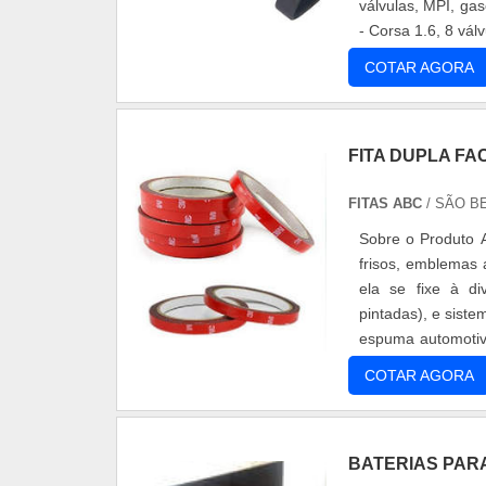
válvulas, MPI, ga
- Corsa 1.6, 8 vál
....
COTAR AGORA
FITA DUPLA F
FITAS ABC
/ SÃO B
Sobre o Produto A
frisos, emblemas 
ela se fixe à div
pintadas), e siste
espuma automotiva
so....
COTAR AGORA
BATERIAS PAR