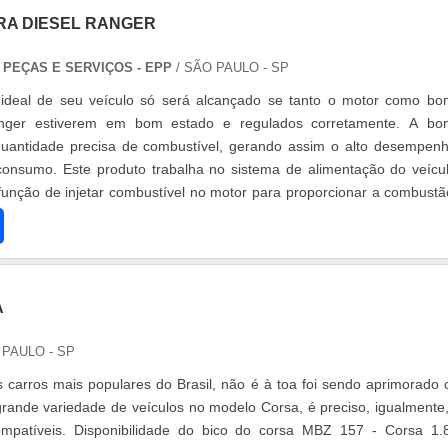
RA DIESEL RANGER
PEÇAS E SERVIÇOS - EPP
/ SÃO PAULO - SP
ideal de seu veículo só será alcançado se tanto o motor como b
 ranger estiverem em bom estado e regulados corretamente. A b
 quantidade precisa de combustível, gerando assim o alto desempen
consumo. Este produto trabalha no sistema de alimentação do veícu
função de injetar combustível no motor para proporcionar a combustã
cer....
A
 PAULO - SP
carros mais populares do Brasil, não é à toa foi sendo aprimorado
grande variedade de veículos no modelo Corsa, é preciso, igualmente,
compatíveis. Disponibilidade do bico do corsa MBZ 157 - Corsa 1.