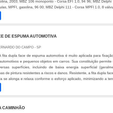
solina, 2003; MBZ 106 monoponto - Corsa EFI 1.0, 94 96; MBZ Delphi
vulas, MPFI, gasolina, 96 00; MBZ Delphi 111 - Corsa MPFl 1.0, 8 válvu
ACE DE ESPUMA AUTOMOTIVA
ERNARDO DO CAMPO - SP
 fita dupla face de espuma automotiva é muito aplicada para fixaçã
automotivos e pequenos objetos em carros. Sua constituição permite
ersas superfícies, incluindo de baixa energia superficial (geralm
mas de pintura resistentes a riscos e danos. Resistente, a fita dupla fac
 se alonga e relaxa conforme o esforço aplicado, minimizando a te
A CAMINHÃO