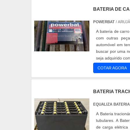
BATERIA DE C
POWERBAT
/ ARUJÁ
A bateria de carr
com outras peça
automóvel em ter
buscar por uma no
seja adquirido com
à manutenção...
COTAR AGORA
BATERIA TRAC
EQUALIZA BATERI
A Bateria tracion
tubulares. A Bater
de carga elétric