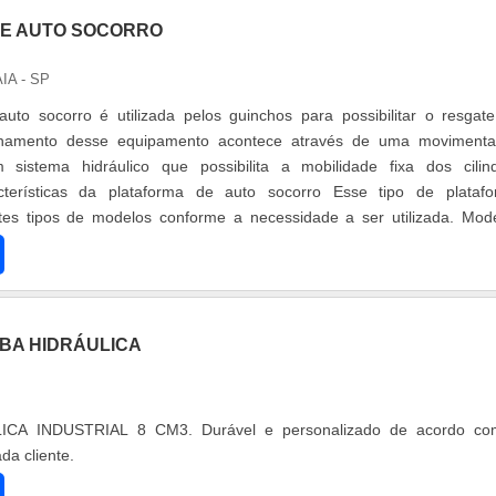
E AUTO SOCORRO
IA - SP
uto socorro é utilizada pelos guinchos para possibilitar o resgat
ionamento desse equipamento acontece através de uma moviment
 sistema hidráulico que possibilita a mobilidade fixa dos cilin
acterísticas da plataforma de auto socorro Esse tipo de plataf
ntes tipos de modelos conforme a necessidade a ser utilizada. Mod
e prop....
BA HIDRÁULICA
CA INDUSTRIAL 8 CM3. Durável e personalizado de acordo co
da cliente.