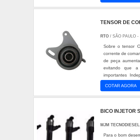
TENSOR DE CO
RTO
/ SÃO PAULO -
Sobre o tensor O
corrente de coman
de peça aumenta 
evitando que a 
importantes Ind
batendo, a solução
COTAR AGORA
BICO INJETOR 
MJM TECNODIESEL 
Para o bom desemp