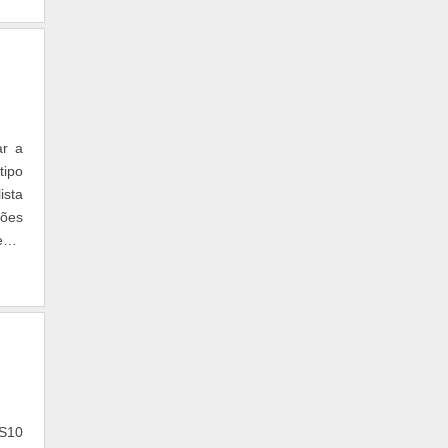
ar a
tipo
ista
ões
ente
 S10