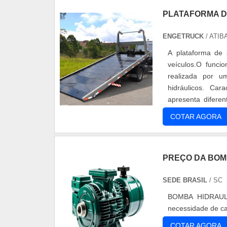
PLATAFORMA D
ENGETRUCK
/ ATIBA
A plataforma de a
veículos.O func
realizada por um
hidráulicos. Car
apresenta difere
como: PAS 5000 qu
COTAR AGORA
PREÇO DA BOM
SEDE BRASIL
/ SC
BOMBA HIDRAULI
necessidade de ca
COTAR AGORA