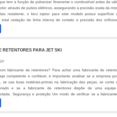
, que tem a função de pulverizar finamente o combustível antes da vál
tor através de pulsos elétricos, assegurando a precisão exata da mis
ais resistente, o bico injetor para este modelo possui superfície
total vedação da linha interna de contato e precisão dos orifício
E RETENTORES PARA JET SKI
 SP
om fabricante de retentores? Para achar uma fabricante de retent
seja competente e confiável, é importante analisar se a empresa po
tos, se usa boas matérias-primas na fabricação das peças, se conta
priado e se a fabricante de retentores dispõe de uma equipe
acitada. Segurança e proteção Um modo de verificar se a fabricant