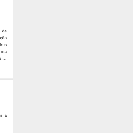
e de
ação
dros
orma
elos
m a