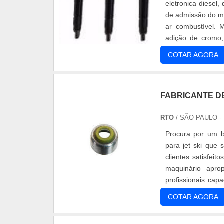
eletronica diesel
de admissão do mo
ar combustível. M
adição de cromo, 
injeção....
COTAR AGORA
FABRICANTE D
RTO
/ SÃO PAULO -
Procura por um b
para jet ski que 
clientes satisfei
maquinário apro
profissionais cap
retentore....
COTAR AGORA