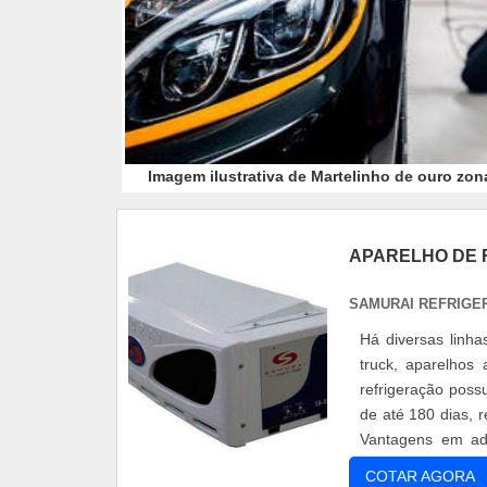
Imagem ilustrativa de Martelinho de ouro zon
APARELHO DE 
SAMURAI REFRIGE
Há diversas linha
truck, aparelhos
refrigeração poss
de até 180 dias, 
Vantagens em adq
qualif....
COTAR AGORA