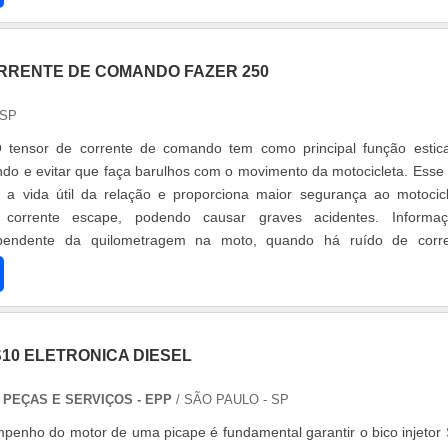
RRENTE DE COMANDO FAZER 250
 SP
 tensor de corrente de comando tem como principal função estic
do e evitar que faça barulhos com o movimento da motocicleta. Esse 
a vida útil da relação e proporciona maior segurança ao motocicl
corrente escape, podendo causar graves acidentes. Informaç
ependente da quilometragem na moto, quando há ruído de corr
 normal....
S10 ELETRONICA DIESEL
PEÇAS E SERVIÇOS - EPP
/ SÃO PAULO - SP
enho do motor de uma picape é fundamental garantir o bico injetor