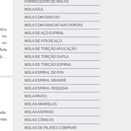
FORNECEDOR DE MOLAS
sim,
MOLA AZUL
cado
MOLA COM GANCHO
 com
MOLA COM GANCHO NAS PONTAS
MOLA DE AÇO ESPIRAL
e no
MOLA DE FITA DE AÇO
MOLA DE TORÇÃO APLICAÇÃO
Mola
que
MOLA DE TORÇÃO DUPLA
MOLA DE TORÇÃO ESPIRAL
MOLA ESPIRAL DE FITA
MOLA ESPIRAL GRANDE
MOLA ESPIRAL PEQUENA
MOLA PRATO
MOLAS AMARELAS
ade,
MOLAS ASPIRAIS
mais
MOLAS CÔNICAS
MOLAS DE PILATES COMPRAR