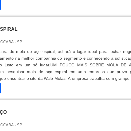
ESPIRAL
OCABA - SP
ura de mola de aço espiral, achará o lugar ideal para fechar neg
rçamento na melhor companhia do segmento e conhecendo a sofistica
reço justo em um só lugar.UM POUCO MAIS SOBRE MOLA DE 
m pesquisar mola de aço espiral em uma empresa que preza p
ue encontrar o site da Walb Molas. A empresa trabalha com grampo 
as de compressão leve, focando em tecnologia e desenvolvimento no
o cliente.Ainda tratando-se de mola de aço espiral, deve-se desca
ão tenham produtos e serviços com ótima qualidade e precis
 simples, mas que mostram o comprometimento da empresa com 
EÇO
ortante lembrar que o produto deve ser adquirido com empre
Esse tipo de cuidado ajuda a garantir a qualidade e durabilidade
OCABA - SP
de evitar prejuízos com substituições frequentes de produtos que