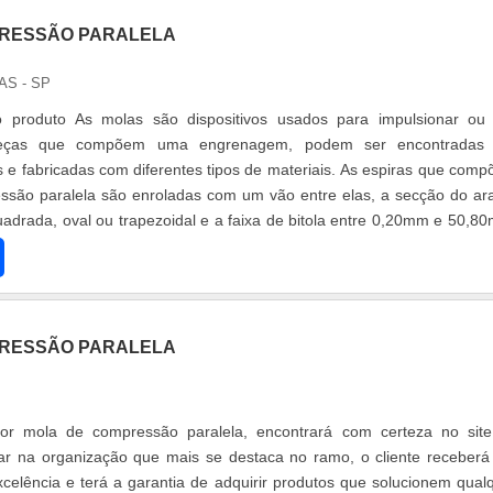
PRESSÃO PARALELA
AS - SP
 usados para impulsionar ou dar
 peças que compõem uma engrenagem, podem ser encontradas
icadas com diferentes tipos de materiais. As espiras que compõem
ssão paralela são enroladas com um vão entre elas, a secção do a
adrada, oval ou trapezoidal e a faixa de bitola entre 0,20mm e 50,8
PRESSÃO PARALELA
or mola de compressão paralela, encontrará com certeza no sit
ar na organização que mais se destaca no ramo, o cliente receber
celência e terá a garantia de adquirir produtos que solucionem qual