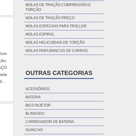
MOLAS DE TRAÇÃO COMPRESSÃO E
TORÇÃO
MOLAS DE TRAÇÃO PREÇO
MOLAS ESPECIAIS PARA TROLLER
MOLAS ESPIRAL
MOLAS HELICOIDAIS DE TORÇÃO
MOLAS PARA BANCOS DE CARROS
ócio
ção,
AÇO
OUTRAS CATEGORIAS
ela
tipo
 que
ACESSÓRIOS
rtar
BATERIA
ão,
BICO INJETOR
seus
BLINDADO
sas
CARREGADOR DE BATERIA
 dos
 não
GUINCHO