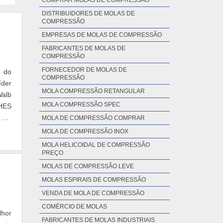
COMPRAR MOLAS DE COMPRESSÃO
DISTRIBUIDORES DE MOLAS DE
COMPRESSÃO
EMPRESAS DE MOLAS DE COMPRESSÃO
FABRICANTES DE MOLAS DE
COMPRESSÃO
FORNECEDOR DE MOLAS DE
r do
COMPRESSÃO
íder
MOLA COMPRESSÃO RETANGULAR
Walb
MOLA COMPRESSÃO SPEC
LHES
 em
MOLA DE COMPRESSÃO COMPRAR
es e
MOLA DE COMPRESSÃO INOX
 com
MOLA HELICOIDAL DE COMPRESSÃO
cia,
PREÇO
ter:
MOLAS DE COMPRESSÃO LEVE
a no
MOLAS ESPIRAIS DE COMPRESSÃO
, no
VENDA DE MOLA DE COMPRESSÃO
tria
COMÉRCIO DE MOLAS
iços
lhor
os e
FABRICANTES DE MOLAS INDUSTRIAIS