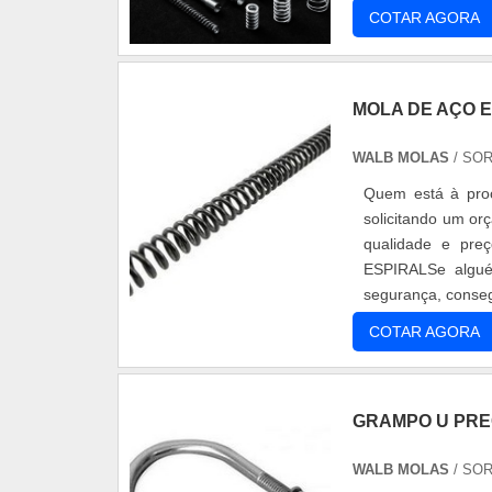
COTAR AGORA
MOLA DE AÇO 
WALB MOLAS
/ SOR
Quem está à proc
solicitando um o
qualidade e p
ESPIRALSe algué
segurança, conseg
U quadrado e mol
COTAR AGORA
gera resultado a
empresas que n
características
GRAMPO U PR
clientes.É imp
especializadas. 
WALB MOLAS
/ SOR
materiais, além 