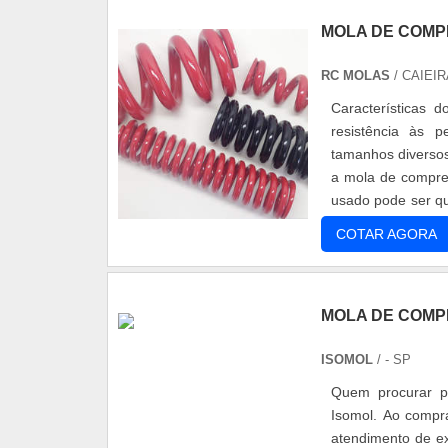
MOLA DE COM
RC MOLAS
/ CAIEIR
Características do produto As molas são dispositivos
resistência às
tamanhos diversos e fabr
a mola de compre
usado pode ser qu
Fabricaçã...
COTAR AGORA
MOLA DE COM
ISOMOL
/ - SP
Quem procurar p
Isomol. Ao compr
atendimento de ex