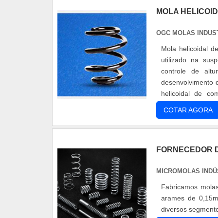
nos melhores pro
MOLA HELICOI
confiabilidade e
no segmento pel
OGC MOLAS INDUS
excelência para se
Mola helicoidal de compressão A Mola helicoidal
utilizado na sus
controle de altura e 
desenvolvimento d
helicoidal de c
encontrará varieda
COTAR AGORA
FORNECEDOR D
MICROMOLAS INDÚ
Fabricamos molas
arames de 0,15m
diversos segmento