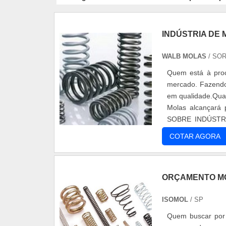
INDÚSTRIA DE
WALB MOLAS
/ SOR
Quem está à proc
mercado. Fazendo
em qualidade.Quan
Molas alcançará
SOBRE INDÚSTR
oferecer uma estru
COTAR AGORA
equipamentos de ú
assertividade.Há
excelência e dest
ORÇAMENTO MO
Soluções eficazes
mercado; Rapidez
ISOMOL
/ SP
distrito Industria
de molas de comp
Quem buscar por 
com ótima qualid