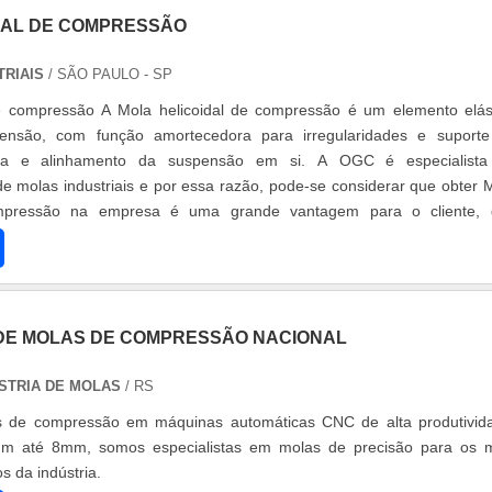
fissionais do mercado, e em instalações modernas, garantindo as
DAL DE COMPRESSÃO
 boa cotação no mercado. A Isomol é uma empresa que tem se desta
a idoneidade em tudo que faz, o que fecha o ciclo de entrega
TRIAIS
/ SÃO PAULO - SP
us parceiros.
 de compressão é um elemento elástico
pensão, com função amortecedora para irregularidades e suport
alinhamento da suspensão em si. A OGC é especialista no
e molas industriais e por essa razão, pode-se considerar que obter 
ompressão na empresa é uma grande vantagem para o cliente, 
de de modelos, t....
E MOLAS DE COMPRESSÃO NACIONAL
STRIA DE MOLAS
/ RS
 de compressão em máquinas automáticas CNC de alta produtivid
m até 8mm, somos especialistas em molas de precisão para os 
s da indústria.