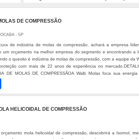
 MOLAS DE COMPRESSÃO
OCABA - SP
ura de indústria de molas de compressão, achará a empresa líde
 um orçamento na melhor empresa do segmento e encontrando a l
do o quesito é indústria de molas de compressão, com a equipe da 
 proteção com mais de 22 anos de experiência no mercado.DETA
IA DE MOLAS DE COMPRESSÃOA Walb Molas foca sua energia
tura com escritório de alta qualidade onde são realizadas as atividad
ltima geração, tudo para garantir indústria de molas de compressão
 muitas maneiras eficientes de uma empresa demonstrar competên
aque em sua área de atuação. A Walb Molas se mostra referência por 
LA HELICOIDAL DE COMPRESSÃO
 para artefatos de arames em geral; Mais de 22 anos de experiênci
 na entrega de produtos acabados; Localizada em Sorocaba (SP)
l, sendo fácil a circulação de mercadorias.Sem trocar o foco sobre indús
ressão, é importante buscar uma empresa que tenha produtos e serv
orçamento mola helicoidal de compressão, descobrirá a Isomol, me
ade e excelente custo-benefício, detalhes que passam despercebid