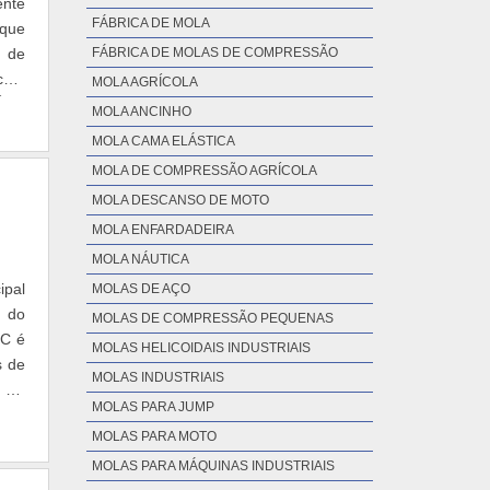
ente
as é
FÁBRICA DE MOLA
 que
o de
l de
FÁBRICA DE MOLAS DE COMPRESSÃO
o da
 com
MOLA AGRÍCOLA
 NO
ÃOA
MOLA ANCINHO
 de
o de
MOLA CAMA ELÁSTICA
ncia
odas
 com
MOLA DE COMPRESSÃO AGRÍCOLA
 com
odos
MOLA DESCANSO DE MOTO
cia,
cada
ter:
MOLA ENFARDADEIRA
os e
timo
MOLA NÁUTICA
orma
são,
MOLAS DE AÇO
er o
de e
s do
MOLAS DE COMPRESSÃO PEQUENAS
 que
GC é
MOLAS HELICOIDAIS INDUSTRIAIS
ol é
s de
MOLAS INDUSTRIAIS
co é
o
E NO
MOLAS PARA JUMP
tram
MOLAS PARA MOTO
de e
MOLAS PARA MÁQUINAS INDUSTRIAIS
stir