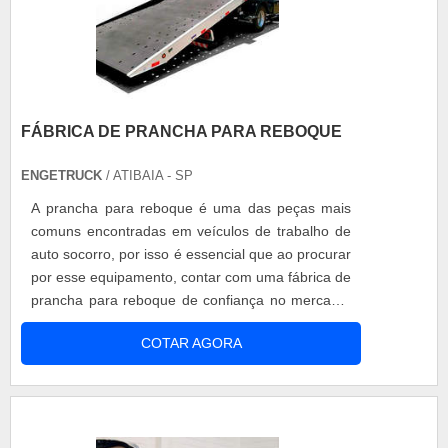
FÁBRICA DE PRANCHA PARA REBOQUE
ENGETRUCK
/ ATIBAIA - SP
A prancha para reboque é uma das peças mais
comuns encontradas em veículos de trabalho de
auto socorro, por isso é essencial que ao procurar
por esse equipamento, contar com uma fábrica de
prancha para reboque de confiança no mercado.
A importância de contar com uma fábrica de
COTAR AGORA
prancha para reboque de confiança A fábrica de
prancha tem como objetivo facilitar a vida de
quem trabalha com caminhão guincho. Nessa
fábrica, é possível ter opções de....