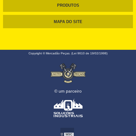
PRODUTOS
MAPA DO SITE
Copyright © Mercadão Peças. (Lei 9610 de 19/02/1998)
© um parceiro
W3C