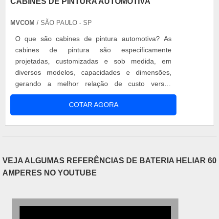
CABINES DE PINTURA AUTOMOTIVA
MVCOM
/ SÃO PAULO - SP
O que são cabines de pintura automotiva? As
cabines de pintura são especificamente
projetadas, customizadas e sob medida, em
diversos modelos, capacidades e dimensões,
gerando a melhor relação de custo versus
benefício do mercado. Tais equipamentos tem
COTAR AGORA
como função principal a criação de ambiente
totalmente propício a atividade de pintura a ser
desenvolvida no seu interior. Tipos de pressão: -
Cabine com pressão interna levemente positiva;
....
VEJA ALGUMAS REFERÊNCIAS DE BATERIA HELIAR 60
AMPERES NO YOUTUBE