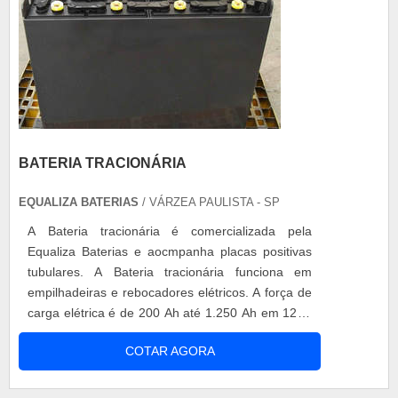
BATERIA TRACIONÁRIA
EQUALIZA BATERIAS
/ VÁRZEA PAULISTA - SP
A Bateria tracionária é comercializada pela
Equaliza Baterias e aocmpanha placas positivas
tubulares. A Bateria tracionária funciona em
empilhadeiras e rebocadores elétricos. A força de
carga elétrica é de 200 Ah até 1.250 Ah em 12 V,
24 V, 36 V, 48 V, 72 V e 80 V. A Equaliza Baterias
COTAR AGORA
fornece Bateria tracionária com placas positivas
tubulares e aceita a sua bateria usada na troca
por uma nova. Solicite agora mesmo orçamento