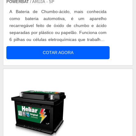
POWERBAT
/ ARUJÁ - SP
A Bateria de Chumbo-ácido, mais conhecida
como bateria automotiva, é um aparelho
recarregável feito de óxido de chumbo e ácido
separadas por plástico ou papelão. Funciona com
6 pilhas ou células eletroquímicas que trabalham
em série de 2 volts cada uma, totalizando sua
COTAR AGORA
força eletromotriz de 12 V, empregada em carros,
funciona no sistema de amperagem, dependendo
da voltagem, como bateria heliar 180 amperes,
pode suportar mais equipamentos elétrico...