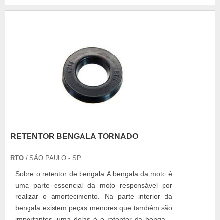
tem uma garantia de 3 até 10 anos dependendo
da escolha do vidro, outro fator impo....
RETENTOR BENGALA TORNADO
RTO
/ SÃO PAULO - SP
Sobre o retentor de bengala A bengala da moto é
uma parte essencial da moto responsável por
realizar o amortecimento. Na parte interior da
bengala existem peças menores que também são
importantes, uma delas é o retentor da bengala,