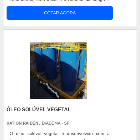
que realiza a vedação. A função do retentor
COTAR AGORA
bengala tornado é importante para evitar
problemas decorrentes do vazamento de óleo no
veículo, pois o amortecimento das motos é
hidráulico e precisa estar constantement....
ÓLEO SOLÚVEL VEGETAL
KATION RAIDEN
/ DIADEMA - SP
O óleo solúvel vegetal é desenvolvido com a