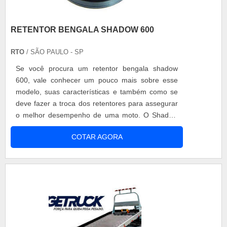
RETENTOR BENGALA SHADOW 600
RTO
/ SÃO PAULO - SP
Se você procura um retentor bengala shadow
600, vale conhecer um pouco mais sobre esse
modelo, suas características e também como se
deve fazer a troca dos retentores para assegurar
o melhor desempenho de uma moto. O Shadow
600 é um modelo de moto custom criado e
COTAR AGORA
comercializado pela Honda entre os anos 1995 e
2005. Esse modelo é muito reconhecido pelo seu
design e custo-benefício, além de possuir um
ótimo desempenho, porém é mais indicada
para....