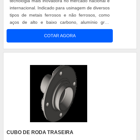
tecnologia mais inovadora no mercado nacional e
internacional. Indicado para usinagem de diversos
tipos de metais ferrosos e não ferrosos, como
aços de alto e baixo carbono, alumínio grau
automotivo, ligas de aço, ferro fundido nodular
COTAR AGORA
cinzento, titânio, cobre e aço inoxidável. A
principal característica do produto é o poder de
lubricidade oferecido através de combinações
vegetais, esteres e aditivos si....
CUBO DE RODA TRASEIRA