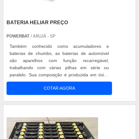
BATERIA HELIAR PREÇO
POWERBAT
/ ARUJÁ - SP
Também conhecido como acumuladores e
baterias de chumbo, as baterias de automóvel
são aparelhos com função recarregável,
trabalhando com várias pilhas em série ou
paralelo. Sua composição é produzida em óxido
de chumbo (PbO2), dentro da bateria tem 6
COTAR AGORA
células eletroquímicas ligadas, ou pilhas que
trabalham em série de 2 volts. Para encontrar
qualidade, deve-se ter atenção nas marcas
recomendadas como bateria heliar preço
acessível para não ter pro...